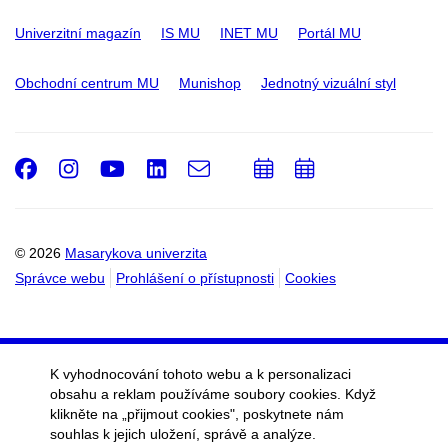
Univerzitní magazín
IS MU
INET MU
Portál MU
Obchodní centrum MU
Munishop
Jednotný vizuální styl
Facebook
Instagram
Youtube
LinkedIn
e-
Přidat
Přidat
Email
mail
do
do
kalendáře
kalendáře
© 2026
Masarykova univerzita
Správce webu
Prohlášení o přístupnosti
Cookies
K vyhodnocování tohoto webu a k personalizaci
obsahu a reklam používáme soubory cookies. Když
klikněte na „přijmout cookies", poskytnete nám
souhlas k jejich uložení, správě a analýze.