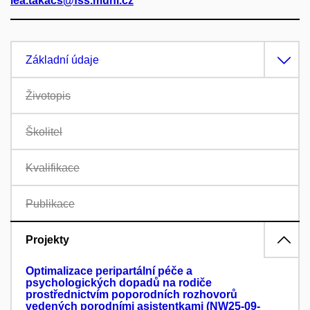
lea.takacs@fss.muni.cz
Základní údaje
Životopis
Školitel
Kvalifikace
Publikace
Projekty
Optimalizace peripartální péče a
psychologických dopadů na rodiče
prostřednictvím poporodních rozhovorů
vedených porodními asistentkami (NW25-09-