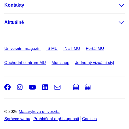
Kontakty
Aktuálně
Univerzitní magazín
IS MU
INET MU
Portál MU
Obchodní centrum MU
Munishop
Jednotný vizuální styl
Facebook
Instagram
Youtube
LinkedIn
e-
Přidat
Přidat
Email
mail
do
do
kalendáře
kalendáře
© 2026
Masarykova univerzita
Správce webu
Prohlášení o přístupnosti
Cookies