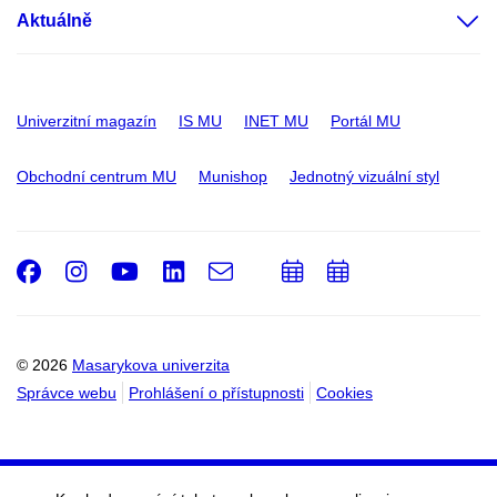
Aktuálně
Univerzitní magazín
IS MU
INET MU
Portál MU
Obchodní centrum MU
Munishop
Jednotný vizuální styl
Facebook
Instagram
Youtube
LinkedIn
e-
Přidat
Přidat
Email
mail
do
do
kalendáře
kalendáře
© 2026
Masarykova univerzita
Správce webu
Prohlášení o přístupnosti
Cookies