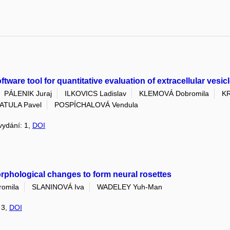
are tool for quantitative evaluation of extracellular vesi
PÁLENIK Juraj
ILKOVICS Ladislav
KLEMOVÁ Dobromila
K
ATULA Pavel
POSPÍCHALOVÁ Vendula
 vydání: 1,
DOI
orphological changes to form neural rosettes
omila
SLANINOVÁ Iva
WADELEY Yuh-Man
 3,
DOI