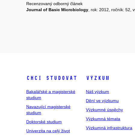
Recenzovaný odborný článek
Journal of Basic Microbiology
, rok: 2012, ročník: 52, 
Chci studovat
Výzkum
Bakalářské a magisterské
Náš výzkum
studium
Dění ve výzkumu
Navazující magisterské
Výzkumné úspěchy
studium
Výzkumná témata
Doktorské studium
Výzkumná infrastruktura
Univerzita na celý život