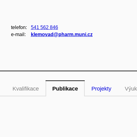
telefon:
541 562 846
e‑mail:
klemovad@pharm.muni.cz
Kvalifikace
Publikace
Projekty
Výuk