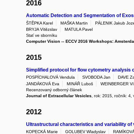
2016
Automatic Detection and Segmentation of Exos
ŠTĚPKA Karel
MAŠKA Martin
PÁLENIK Jakub Joz
BRYJA Vítězslav
MATULA Pavel
Stať ve sborníku
Computer Vision -- ECCV 2016 Workshops: Amsterdam,
2015
Simplified protocol for flow cytometry analysis
POSPÍCHALOVÁ Vendula
SVOBODA Jan
DAVE Za
JANDÁKOVÁ Eva
MINÁŘ Luboš
WEINBERGER Ví
Recenzovaný odborný článek
Journal of Extracellular Vesicles
, rok: 2015, ročník: 4
2012
Ultrastructural characteristics and variability o
KOPECKÁ Marie
GOLUBEV Wladyslav
RAMÍKOVÁ 