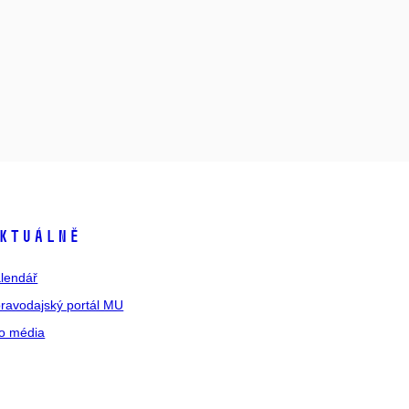
ktuálně
lendář
ravodajský portál MU
o média