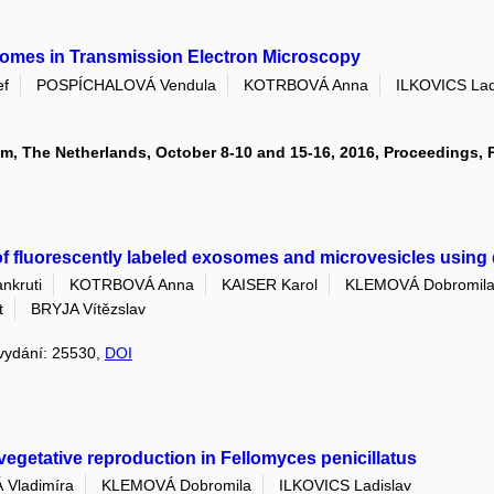
omes in Transmission Electron Microscopy
ef
POSPÍCHALOVÁ Vendula
KOTRBOVÁ Anna
ILKOVICS Lad
 The Netherlands, October 8-10 and 15-16, 2016, Proceedings, P
 of fluorescently labeled exosomes and microvesicles using
nkruti
KOTRBOVÁ Anna
KAISER Karol
KLEMOVÁ Dobromil
t
BRYJA Vítězslav
, vydání: 25530,
DOI
f vegetative reproduction in Fellomyces penicillatus
Vladimíra
KLEMOVÁ Dobromila
ILKOVICS Ladislav