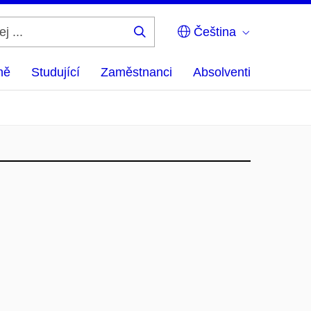
Čeština
Hledej
...
ně
Studující
Zaměstnanci
Absolventi