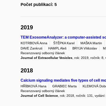
Počet publikací: 5
2019
TEM ExosomeAnalyzer: a computer-assisted softw
KOTRBOVÁ Anna
ŠTĚPKA Karel
MAŠKA Martin
DAVE Zankruti
HAMPL Aleš
BRYJA Vítězslav
M
Recenzovaný odborný článek
Journal of Extracellular Vesicles
, rok: 2019, ročník: 8,
2018
Calcium signaling mediates five types of cell m
HŘÍBKOVÁ Hana
GRABIEC Marta
KLEMOVÁ Dobr
Recenzovaný odborný článek
Journal of Cell Science
, rok: 2018, ročník: 131, vydání: