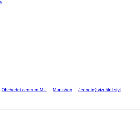
a
Obchodní centrum MU
Munishop
Jednotný vizuální styl