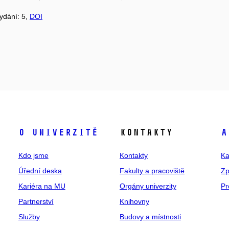
vydání: 5,
DOI
O univerzitě
Kontakty
A
Kdo jsme
Kontakty
Ka
Úřední deska
Fakulty a pracoviště
Zp
Kariéra na MU
Orgány univerzity
Pr
Partnerství
Knihovny
Služby
Budovy a místnosti