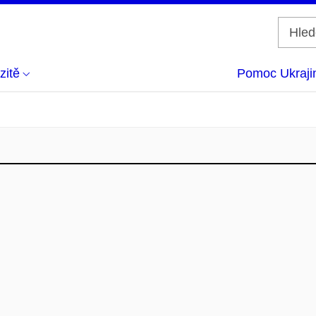
zitě
Pomoc Ukraji