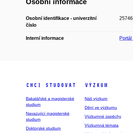
Osobní informace
Osobní identifikace - univerzitní
25746
číslo
Interní informace
Portá
Chci studovat
Výzkum
Bakalářské a magisterské
Náš výzkum
studium
Dění ve výzkumu
Navazující magisterské
Výzkumné úspěchy
studium
Výzkumná témata
Doktorské studium