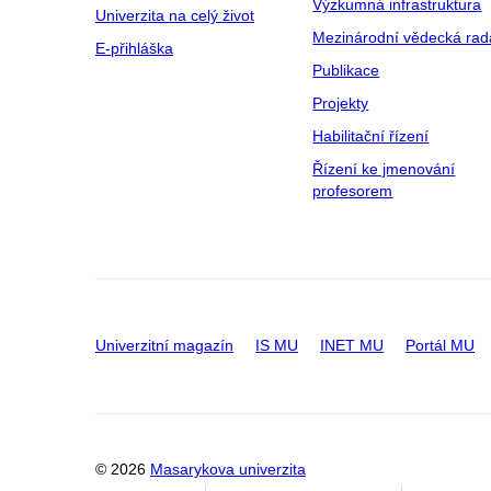
Výzkumná infrastruktura
Univerzita na celý život
Mezinárodní vědecká rad
E-přihláška
Publikace
Projekty
Habilitační řízení
Řízení ke jmenování
profesorem
Univerzitní magazín
IS MU
INET MU
Portál MU
© 2026
Masarykova univerzita