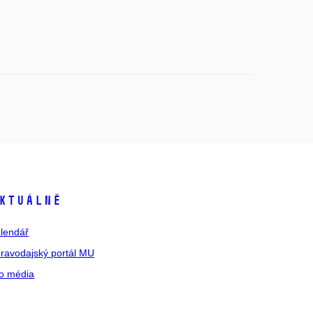
ktuálně
lendář
ravodajský portál MU
o média