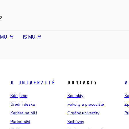
2
l MU
IS MU
O univerzitě
Kontakty
A
Kdo jsme
Kontakty
Ka
Úřední deska
Fakulty a pracoviště
Zp
Kariéra na MU
Orgány univerzity
Pr
Partnerství
Knihovny