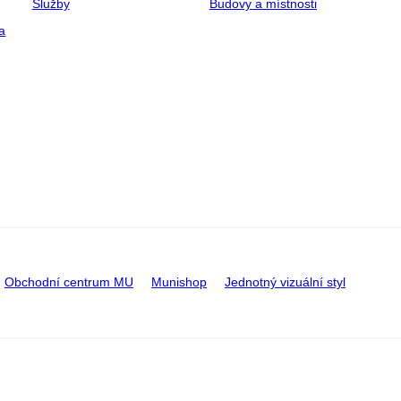
Služby
Budovy a místnosti
a
Obchodní centrum MU
Munishop
Jednotný vizuální styl