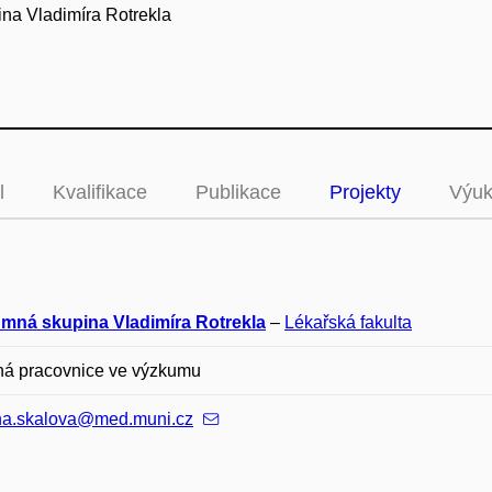
na Vladimíra Rotrekla
l
Kvalifikace
Publikace
Projekty
Výu
mná skupina Vladimíra Rotrekla
–
Lékařská fakulta
ná pracovnice ve výzkumu
ina.skalova@med.muni.cz