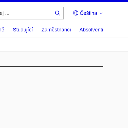
Čeština
Hledej
...
ně
Studující
Zaměstnanci
Absolventi