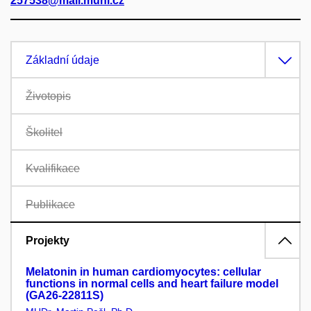
257538@mail.muni.cz
Základní údaje
Životopis
Školitel
Kvalifikace
Publikace
Projekty
Melatonin in human cardiomyocytes: cellular
functions in normal cells and heart failure model
(GA26-22811S)