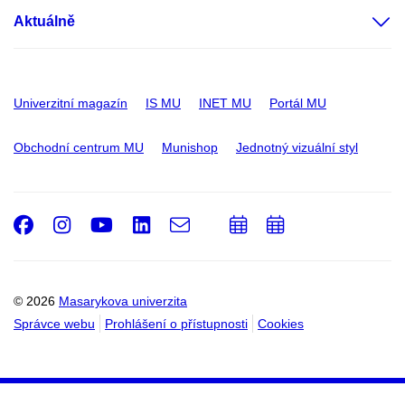
Aktuálně
Univerzitní magazín
IS MU
INET MU
Portál MU
Obchodní centrum MU
Munishop
Jednotný vizuální styl
Facebook
Instagram
Youtube
LinkedIn
e-
Přidat
Přidat
Email
mail
do
do
kalendáře
kalendáře
© 2026
Masarykova univerzita
Správce webu
Prohlášení o přístupnosti
Cookies