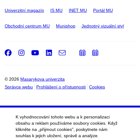
Univerzitní magazín
IS MU
INET MU
Portál MU
Obchodní centrum MU
Munishop
Jednotný vizuální styl
Facebook
Instagram
Youtube
LinkedIn
e-
Přidat
Přidat
Email
mail
do
do
kalendáře
kalendáře
© 2026
Masarykova univerzita
Správce webu
Prohlášení o přístupnosti
Cookies
K vyhodnocování tohoto webu a k personalizaci
obsahu a reklam používáme soubory cookies. Když
klikněte na „přijmout cookies", poskytnete nám
souhlas k jejich uložení, správě a analýze.