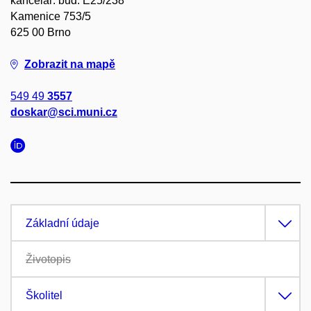
kancelář: bud. E25/238
Kamenice 753/5
625 00 Brno
Zobrazit na mapě
549 49
3557
doskar@sci.muni.cz
Základní údaje
Životopis
Školitel