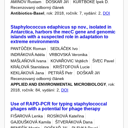
AMINOV Rustam
DOŠKAŘ Jiří
KURTBÖKE Ipek D.
Recenzovaný odborný článek
Antibiotics-Basel
, rok: 2018, ročník: 7, vydání: 2,
DOI
Staphylococcus edaphicus sp nov., isolated in
Antarctica, harbors the mecC gene and genomic
islands with a suspected role in adaptation to
extreme environments
PANTŮČEK Roman
SEDLÁČEK Ivo
INDRÁKOVÁ Adéla
VRBOVSKÁ Veronika
MAŠLAŇOVÁ Ivana
KOVAŘOVIC Vojtěch
ŠVEC Pavel
KRÁLOVÁ Stanislava
KRIŠTOFOVÁ Lucie
KEKLÁKOVÁ Jana
PETRÁŠ Petr
DOŠKAŘ Jiří
Recenzovaný odborný článek
APPLIED AND ENVIRONMENTAL MICROBIOLOGY
, rok:
2018, ročník: 84, vydání: 2,
DOI
Use of RAPD-PCR for typing staphylococcal
phages with a potential for phage therapy
FIŠAROVÁ Lenka
ROSÍKOVÁ Kateřina
GAJDUŠKOVÁ Kamila
ŠTVERÁKOVÁ Dana