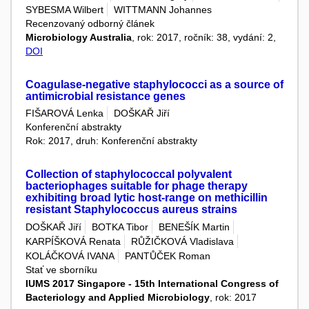
SYBESMA Wilbert
WITTMANN Johannes
Recenzovaný odborný článek
Microbiology Australia
, rok: 2017, ročník: 38, vydání: 2,
DOI
Coagulase-negative staphylococci as a source of
antimicrobial resistance genes
FIŠAROVÁ Lenka
DOŠKAŘ Jiří
Konferenční abstrakty
Rok: 2017, druh: Konferenční abstrakty
Collection of staphylococcal polyvalent
bacteriophages suitable for phage therapy
exhibiting broad lytic host-range on methicillin
resistant Staphylococcus aureus strains
DOŠKAŘ Jiří
BOTKA Tibor
BENEŠÍK Martin
KARPÍŠKOVÁ Renata
RŮŽIČKOVÁ Vladislava
KOLÁČKOVÁ IVANA
PANTŮČEK Roman
Stať ve sborníku
IUMS 2017 Singapore - 15th International Congress of
Bacteriology and Applied Microbiology
, rok: 2017