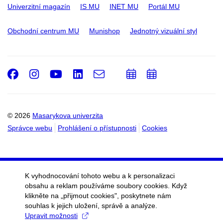
Univerzitní magazín
IS MU
INET MU
Portál MU
Obchodní centrum MU
Munishop
Jednotný vizuální styl
Facebook
Instagram
Youtube
LinkedIn
e-
Přidat
Přidat
Email
mail
do
do
kalendáře
kalendáře
© 2026
Masarykova univerzita
Správce webu
Prohlášení o přístupnosti
Cookies
K vyhodnocování tohoto webu a k personalizaci
obsahu a reklam používáme soubory cookies. Když
klikněte na „přijmout cookies", poskytnete nám
souhlas k jejich uložení, správě a analýze.
Upravit možnosti