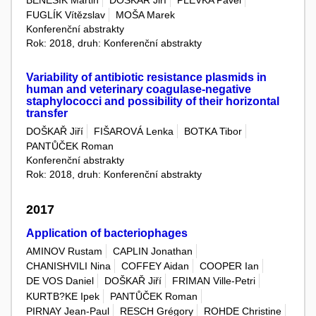
BENEŠÍK Martin
DOŠKAŘ Jiří
PLEVKA Pavel
FUGLÍK Vítězslav
MOŠA Marek
Konferenční abstrakty
Rok: 2018, druh: Konferenční abstrakty
Variability of antibiotic resistance plasmids in
human and veterinary coagulase-negative
staphylococci and possibility of their horizontal
transfer
DOŠKAŘ Jiří
FIŠAROVÁ Lenka
BOTKA Tibor
PANTŮČEK Roman
Konferenční abstrakty
Rok: 2018, druh: Konferenční abstrakty
2017
Application of bacteriophages
AMINOV Rustam
CAPLIN Jonathan
CHANISHVILI Nina
COFFEY Aidan
COOPER Ian
DE VOS Daniel
DOŠKAŘ Jiří
FRIMAN Ville-Petri
KURTB?KE Ipek
PANTŮČEK Roman
PIRNAY Jean-Paul
RESCH Grégory
ROHDE Christine