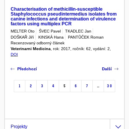
Characterisation of methicillin-susceptible
Staphylococcus pseudintermedius isolates from
canine infections and determination of virulence
factors using multiplex PCR
MELTER Oto
ŠVEC Pavel
TKADLEC Jan
DOŠKAŘ Jiří
KINSKÁ Hana
PANTŮČEK Roman
Recenzovaný odborný článek
Veterinarni Medicina
, rok: 2017, ročník: 62, vydání: 2,
DOI
Předchozí
Další
1
2
3
4
5
6
7
…
30
Projekty