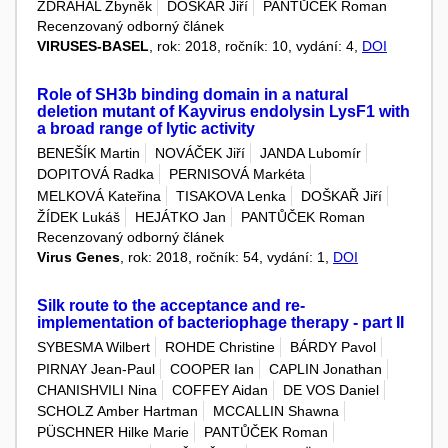
ZDRÁHAL Zbyněk
DOŠKAŘ Jiří
PANTŮČEK Roman
Recenzovaný odborný článek
VIRUSES-BASEL
, rok: 2018, ročník: 10, vydání: 4,
DOI
Role of SH3b binding domain in a natural
deletion mutant of Kayvirus endolysin LysF1 with
a broad range of lytic activity
BENEŠÍK Martin
NOVÁČEK Jiří
JANDA Lubomír
DOPITOVÁ Radka
PERNISOVÁ Markéta
MELKOVÁ Kateřina
TISAKOVA Lenka
DOŠKAŘ Jiří
ŽÍDEK Lukáš
HEJÁTKO Jan
PANTŮČEK Roman
Recenzovaný odborný článek
Virus Genes
, rok: 2018, ročník: 54, vydání: 1,
DOI
Silk route to the acceptance and re-
implementation of bacteriophage therapy - part II
SYBESMA Wilbert
ROHDE Christine
BÁRDY Pavol
PIRNAY Jean-Paul
COOPER Ian
CAPLIN Jonathan
CHANISHVILI Nina
COFFEY Aidan
DE VOS Daniel
SCHOLZ Amber Hartman
MCCALLIN Shawna
PÜSCHNER Hilke Marie
PANTŮČEK Roman