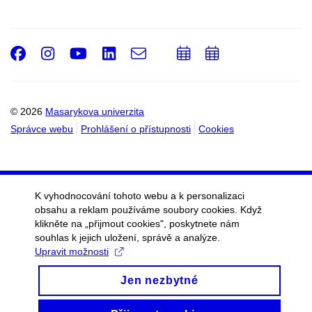
Facebook
Instagram
Youtube
LinkedIn
e-
Přidat
Přidat
Email
mail
do
do
kalendáře
kalendáře
© 2026
Masarykova univerzita
Správce webu
Prohlášení o přístupnosti
Cookies
K vyhodnocování tohoto webu a k personalizaci
obsahu a reklam používáme soubory cookies. Když
klikněte na „přijmout cookies", poskytnete nám
souhlas k jejich uložení, správě a analýze.
Upravit možnosti
Jen nezbytné