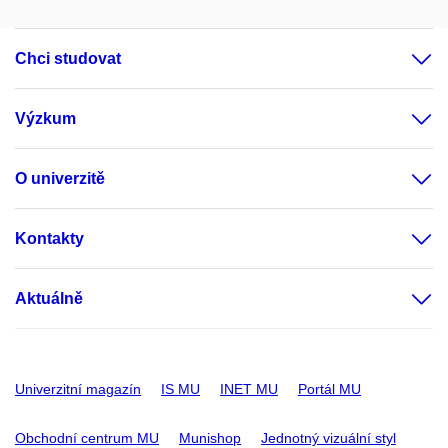
Chci studovat
Výzkum
O univerzitě
Kontakty
Aktuálně
Univerzitní magazín
IS MU
INET MU
Portál MU
Obchodní centrum MU
Munishop
Jednotný vizuální styl