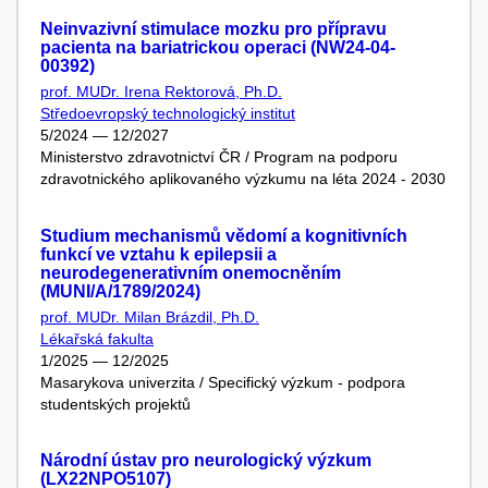
Neinvazivní stimulace mozku pro přípravu
pacienta na bariatrickou operaci (NW24-04-
00392)
prof. MUDr. Irena Rektorová, Ph.D.
Středoevropský technologický institut
5/2024 — 12/2027
Ministerstvo zdravotnictví ČR / Program na podporu
zdravotnického aplikovaného výzkumu na léta 2024 - 2030
Studium mechanismů vědomí a kognitivních
funkcí ve vztahu k epilepsii a
neurodegenerativním onemocněním
(MUNI/A/1789/2024)
prof. MUDr. Milan Brázdil, Ph.D.
Lékařská fakulta
1/2025 — 12/2025
Masarykova univerzita / Specifický výzkum - podpora
studentských projektů
Národní ústav pro neurologický výzkum
(LX22NPO5107)