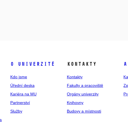
O univerzitě
Kontakty
A
Kdo jsme
Kontakty
Ka
Úřední deska
Fakulty a pracoviště
Zp
Kariéra na MU
Orgány univerzity
Pr
Partnerství
Knihovny
Služby
Budovy a místnosti
a