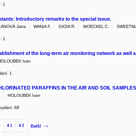
: 1
utants: Introductory remarks to the special issue.
LÁNOVÁ Jana
WANIA F.
GIOIA R.
MOECKEL C.
SWEETMA
: 1
tablishment of the long-term air monitoring network as well 
HOLOUBEK Ivan
dání: 1
ORINATED PARAFFINS IN THE AIR AND SOIL SAMPLE
HOLOUBEK Ivan
 vydání: 68
0
41
42
Další