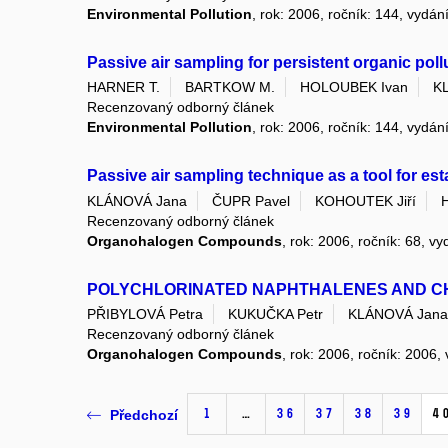
Environmental Pollution
, rok: 2006, ročník: 144, vydání
Passive air sampling for persistent organic poll
HARNER T.
BARTKOW M.
HOLOUBEK Ivan
K
Recenzovaný odborný článek
Environmental Pollution
, rok: 2006, ročník: 144, vydání
Passive air sampling technique as a tool for es
KLÁNOVÁ Jana
ČUPR Pavel
KOHOUTEK Jiří
Recenzovaný odborný článek
Organohalogen Compounds
, rok: 2006, ročník: 68, vy
POLYCHLORINATED NAPHTHALENES AND CHL
PŘIBYLOVÁ Petra
KUKUČKA Petr
KLÁNOVÁ Jana
Recenzovaný odborný článek
Organohalogen Compounds
, rok: 2006, ročník: 2006,
1
…
36
37
38
39
4
Předchozí