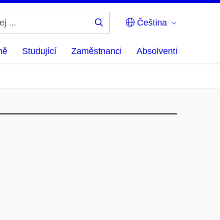
Čeština
Hledej
...
ně
Studující
Zaměstnanci
Absolventi