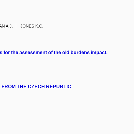
N A.J.
JONES K.C.
as for the assessment of the old burdens impact.
S FROM THE CZECH REPUBLIC