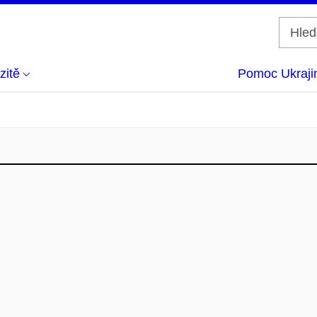
zitě
Pomoc Ukraji