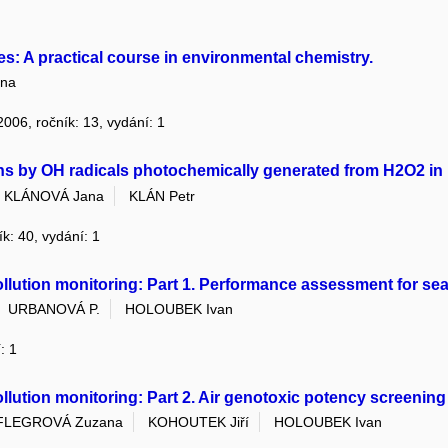
s: A practical course in environmental chemistry.
na
 2006, ročník: 13, vydání: 1
ns by OH radicals photochemically generated from H2O2 in 
KLÁNOVÁ Jana
KLÁN Petr
ík: 40, vydání: 1
pollution monitoring: Part 1. Performance assessment for sea
URBANOVÁ P.
HOLOUBEK Ivan
: 1
pollution monitoring: Part 2. Air genotoxic potency screeni
FLEGROVÁ Zuzana
KOHOUTEK Jiří
HOLOUBEK Ivan