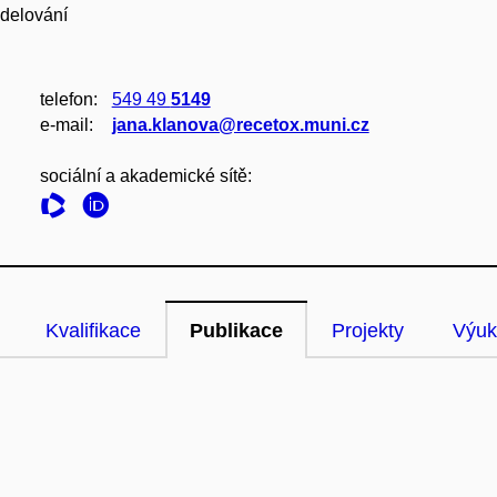
odelování
telefon:
549 49
5149
e‑mail:
jana.klanova@recetox.muni.cz
sociální a akademické sítě:
Kvalifikace
Publikace
Projekty
Výuk