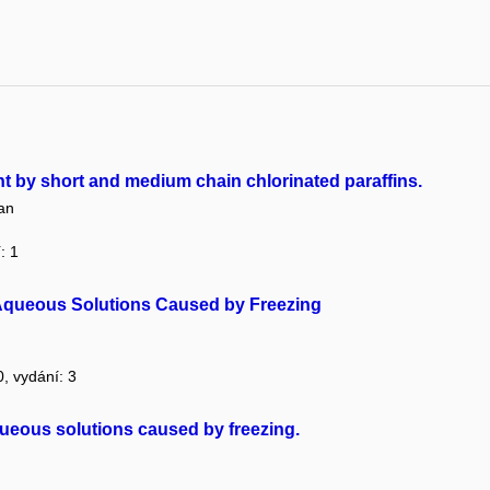
t by short and medium chain chlorinated paraffins.
an
: 1
 Aqueous Solutions Caused by Freezing
0, vydání: 3
queous solutions caused by freezing.