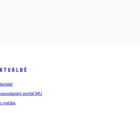
ktuálně
lendář
ravodajský portál MU
o média