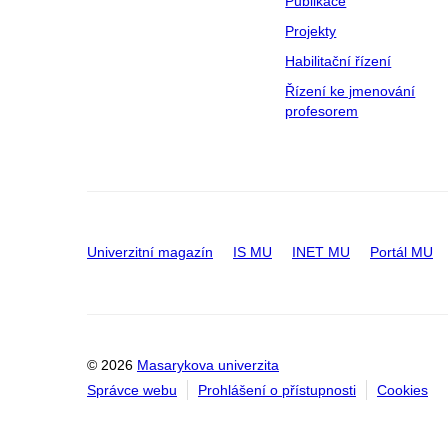
Publikace
Projekty
Habilitační řízení
Řízení ke jmenování
profesorem
Univerzitní magazín
IS MU
INET MU
Portál MU
© 2026
Masarykova univerzita
Správce webu
Prohlášení o přístupnosti
Cookies