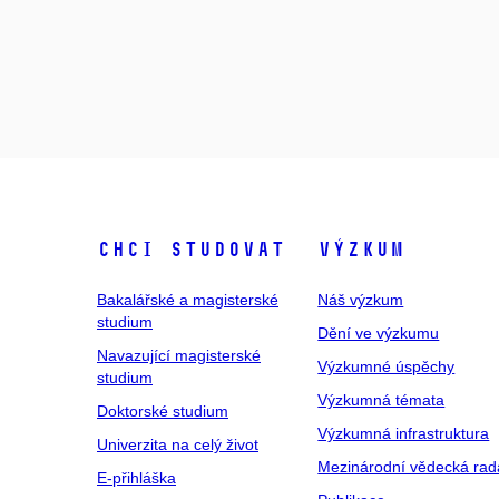
Chci studovat
Výzkum
Bakalářské a magisterské
Náš výzkum
studium
Dění ve výzkumu
Navazující magisterské
Výzkumné úspěchy
studium
Výzkumná témata
Doktorské studium
Výzkumná infrastruktura
Univerzita na celý život
Mezinárodní vědecká rad
E-přihláška