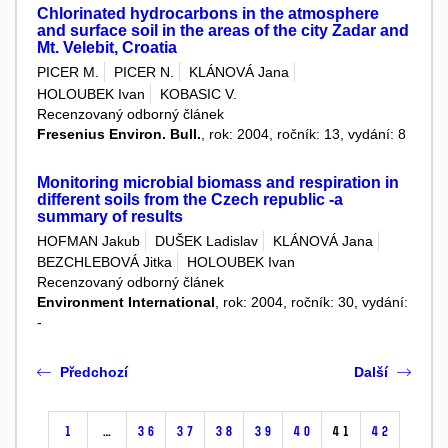
Chlorinated hydrocarbons in the atmosphere
and surface soil in the areas of the city Zadar and
Mt. Velebit, Croatia
PICER M.
PICER N.
KLÁNOVÁ Jana
HOLOUBEK Ivan
KOBASIC V.
Recenzovaný odborný článek
Fresenius Environ. Bull.
, rok: 2004, ročník: 13, vydání: 8
Monitoring microbial biomass and respiration in
different soils from the Czech republic -a
summary of results
HOFMAN Jakub
DUŠEK Ladislav
KLÁNOVÁ Jana
BEZCHLEBOVÁ Jitka
HOLOUBEK Ivan
Recenzovaný odborný článek
Environment International
, rok: 2004, ročník: 30, vydání:
-
Předchozí
Další
1
…
36
37
38
39
40
41
42