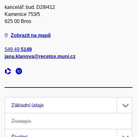
kancelář: bud. D29/412
Kamenice 753/5
625 00 Brno
Zobrazit na mapě
549 49
5149
jana.klanova@recetox.muni.cz
Základní údaje
Životopis