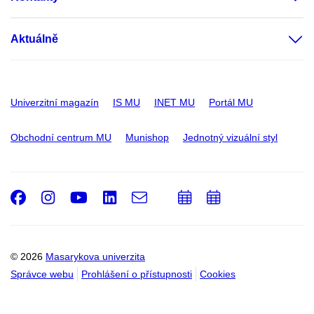
Aktuálně
Univerzitní magazín
IS MU
INET MU
Portál MU
Obchodní centrum MU
Munishop
Jednotný vizuální styl
Facebook
Instagram
Youtube
LinkedIn
e-
Přidat
Přidat
Email
mail
do
do
kalendáře
kalendáře
© 2026
Masarykova univerzita
Správce webu
Prohlášení o přístupnosti
Cookies