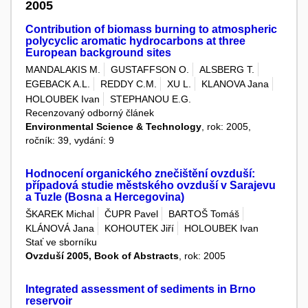
2005
Contribution of biomass burning to atmospheric
polycyclic aromatic hydrocarbons at three
European background sites
MANDALAKIS M.
GUSTAFFSON O.
ALSBERG T.
EGEBACK A.L.
REDDY C.M.
XU L.
KLANOVA Jana
HOLOUBEK Ivan
STEPHANOU E.G.
Recenzovaný odborný článek
Environmental Science & Technology
, rok: 2005,
ročník: 39, vydání: 9
Hodnocení organického znečištění ovzduší:
případová studie městského ovzduší v Sarajevu
a Tuzle (Bosna a Hercegovina)
ŠKAREK Michal
ČUPR Pavel
BARTOŠ Tomáš
KLÁNOVÁ Jana
KOHOUTEK Jiří
HOLOUBEK Ivan
Stať ve sborníku
Ovzduší 2005, Book of Abstracts
, rok: 2005
Integrated assessment of sediments in Brno
reservoir