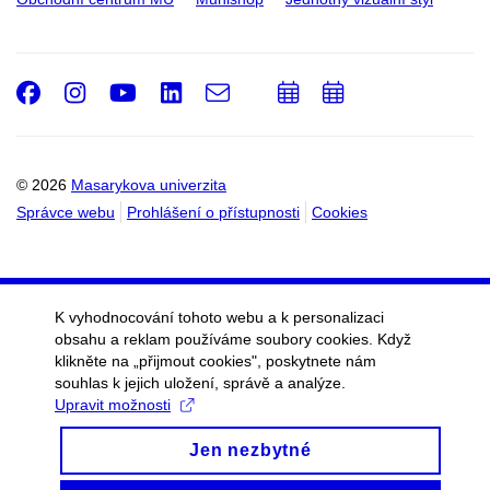
Facebook
Instagram
Youtube
LinkedIn
e-
Přidat
Přidat
Email
mail
do
do
kalendáře
kalendáře
© 2026
Masarykova univerzita
Správce webu
Prohlášení o přístupnosti
Cookies
K vyhodnocování tohoto webu a k personalizaci
obsahu a reklam používáme soubory cookies. Když
klikněte na „přijmout cookies", poskytnete nám
souhlas k jejich uložení, správě a analýze.
Upravit možnosti
Jen nezbytné