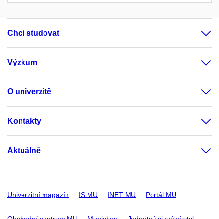
Chci studovat
Výzkum
O univerzitě
Kontakty
Aktuálně
Univerzitní magazín
IS MU
INET MU
Portál MU
Obchodní centrum MU
Munishop
Jednotný vizuální styl