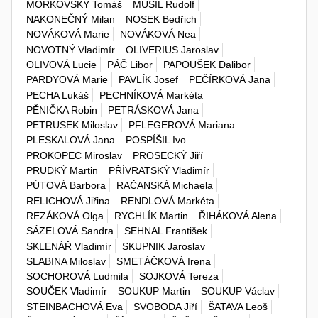
MOŘKOVSKÝ Tomáš
MUSIL Rudolf
NAKONEČNÝ Milan
NOSEK Bedřich
NOVÁKOVÁ Marie
NOVÁKOVÁ Nea
NOVOTNÝ Vladimír
OLIVERIUS Jaroslav
OLIVOVÁ Lucie
PÁČ Libor
PAPOUŠEK Dalibor
PARDYOVÁ Marie
PAVLÍK Josef
PEČÍRKOVÁ Jana
PECHA Lukáš
PECHNÍKOVÁ Markéta
PĚNIČKA Robin
PETRÁSKOVÁ Jana
PETRUSEK Miloslav
PFLEGEROVÁ Mariana
PLESKALOVÁ Jana
POSPÍŠIL Ivo
PROKOPEC Miroslav
PROSECKÝ Jiří
PRUDKÝ Martin
PŘÍVRATSKÝ Vladimír
PÚTOVÁ Barbora
RAČANSKÁ Michaela
RELICHOVÁ Jiřina
RENDLOVÁ Markéta
REZÁKOVÁ Olga
RYCHLÍK Martin
ŘIHÁKOVÁ Alena
SÁZELOVÁ Sandra
SEHNAL František
SKLENÁŘ Vladimír
SKUPNIK Jaroslav
SLABINA Miloslav
SMETÁČKOVÁ Irena
SOCHOROVÁ Ludmila
SOJKOVÁ Tereza
SOUČEK Vladimír
SOUKUP Martin
SOUKUP Václav
STEINBACHOVÁ Eva
SVOBODA Jiří
ŠATAVA Leoš