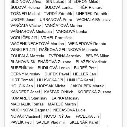
ŠEDINOVÁ Jiřina
ŠÍN Lukáš
ŠTĚDROŇ Miloš
ŠULOVÁ Helena
ŠULOVÁ Lenka
THÉR Richard
TOŠNER Michal
TVRDÝ Zdeněk
UHEREK Zdeněk
UNGER Josef
URBANOVÁ Petra
VACHALA Břetislav
VANČATA Václav
VANČATOVÁ Marina
VAŇHAROVÁ Michaela
VARGOVÁ Lenka
VORLÍČEK Jiří
VRHEL František
WAGENKNECHTOVÁ Martina
WEINEROVÁ Renata
WINKLER Jiří
RAŠKOVÁ ZELINKOVÁ Michaela
ZOUFALÁ Marcela
ZVĚŘINA Jaroslav
BENEŠ Milan
BLÁHOVÁ-SKLENÁŘOVÁ Zuzana
BLAŽEK Vladimír
BUBENÍK Vít
BUDILOVÁ Lenka
BUREŠ Petr
ČERNÝ Miroslav
DUFEK Pavel
HELLER Jan
HIRT Tomáš
HLUŠIČKA Jiří
HNILICA Karel
HOLČÍK Jan
HORSÁK Michal
JAKOUBEK Marek
KANDERT Josef
KAŠPAR Oldřich
KORECKÁ Zuzana
KOMÁREK Stanislav
LAPKA Miloslav
MACHALÍK Tomáš
MATĚJŮ Martin
MUCHNOVÁ Dagmar
NEČASOVÁ Lucie
NOVÁK Vlastimil
NOVOTNÝ Jan
PAVELKA Jiří
PAVLÍK Petr
SADEK Vladimír
SKLENÁŘ Karel