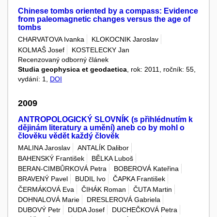
Chinese tombs oriented by a compass: Evidence
from paleomagnetic changes versus the age of
tombs
CHARVATOVA Ivanka
KLOKOCNIK Jaroslav
KOLMAŠ Josef
KOSTELECKY Jan
Recenzovaný odborný článek
Studia geophysica et geodaetica
, rok: 2011, ročník: 55,
vydání: 1,
DOI
2009
ANTROPOLOGICKÝ SLOVNÍK (s přihlédnutím k
dějinám literatury a umění) aneb co by mohl o
člověku vědět každý člověk
MALINA Jaroslav
ANTALÍK Dalibor
BAHENSKÝ František
BĚLKA Luboš
BERAN-CIMBŮRKOVÁ Petra
BOBEROVÁ Kateřina
BRAVENÝ Pavel
BUDIL Ivo
ČAPKA František
ČERMÁKOVÁ Eva
ČIHÁK Roman
ČUTA Martin
DOHNALOVÁ Marie
DRESLEROVÁ Gabriela
DUBOVÝ Petr
DUDA Josef
DUCHEČKOVÁ Petra