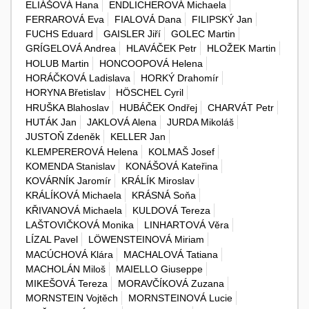
ELIÁŠOVÁ Hana
ENDLICHEROVÁ Michaela
FERRAROVÁ Eva
FIALOVÁ Dana
FILIPSKÝ Jan
FUCHS Eduard
GAISLER Jiří
GOLEC Martin
GRÍGELOVÁ Andrea
HLAVÁČEK Petr
HLOŽEK Martin
HOLUB Martin
HONCOOPOVÁ Helena
HORÁČKOVÁ Ladislava
HORKÝ Drahomír
HORYNA Břetislav
HÖSCHEL Cyril
HRUŠKA Blahoslav
HUBÁČEK Ondřej
CHARVÁT Petr
HUTÁK Jan
JAKLOVÁ Alena
JURDA Mikoláš
JUSTOŇ Zdeněk
KELLER Jan
KLEMPEREROVÁ Helena
KOLMAŠ Josef
KOMENDA Stanislav
KONÁŠOVÁ Kateřina
KOVÁRNÍK Jaromír
KRÁLÍK Miroslav
KRÁLÍKOVÁ Michaela
KRÁSNÁ Soňa
KŘIVANOVÁ Michaela
KULDOVÁ Tereza
LAŠTOVIČKOVÁ Monika
LINHARTOVÁ Věra
LÍZAL Pavel
LÖWENSTEINOVÁ Miriam
MACÚCHOVÁ Klára
MACHALOVÁ Tatiana
MACHOLÁN Miloš
MAIELLO Giuseppe
MIKEŠOVÁ Tereza
MORAVČÍKOVÁ Zuzana
MORNSTEIN Vojtěch
MORNSTEINOVÁ Lucie