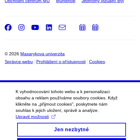
Obchodní centrum MU
Munishop
Jednotný vizuální styl
Facebook
Instagram
Youtube
LinkedIn
e-
Přidat
Přidat
Email
mail
do
do
kalendáře
kalendáře
© 2026
Masarykova univerzita
Správce webu
Prohlášení o přístupnosti
Cookies
K vyhodnocování tohoto webu a k personalizaci
obsahu a reklam používáme soubory cookies. Když
klikněte na „přijmout cookies", poskytnete nám
souhlas k jejich uložení, správě a analýze.
Upravit možnosti
Jen nezbytné