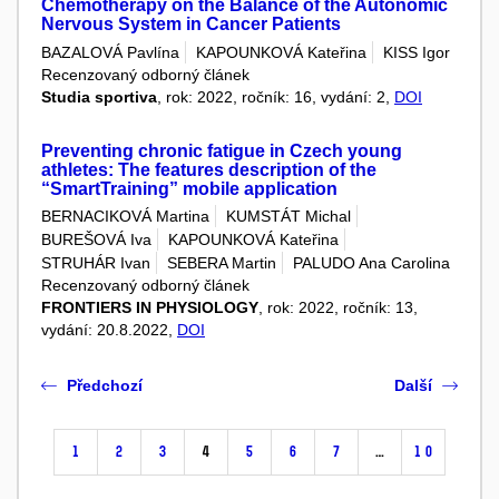
Chemotherapy on the Balance of the Autonomic
Nervous System in Cancer Patients
BAZALOVÁ Pavlína
KAPOUNKOVÁ Kateřina
KISS Igor
Recenzovaný odborný článek
Studia sportiva
, rok: 2022, ročník: 16, vydání: 2,
DOI
Preventing chronic fatigue in Czech young
athletes: The features description of the
“SmartTraining” mobile application
BERNACIKOVÁ Martina
KUMSTÁT Michal
BUREŠOVÁ Iva
KAPOUNKOVÁ Kateřina
STRUHÁR Ivan
SEBERA Martin
PALUDO Ana Carolina
Recenzovaný odborný článek
FRONTIERS IN PHYSIOLOGY
, rok: 2022, ročník: 13,
vydání: 20.8.2022,
DOI
Předchozí
Další
1
2
3
4
5
6
7
…
10