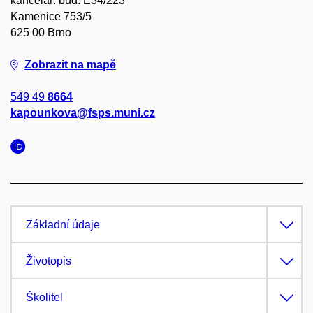
kancelář: bud. E34/223
Kamenice 753/5
625 00 Brno
Zobrazit na mapě
549 49
8664
kapounkova@fsps.muni.cz
Základní údaje
Životopis
Školitel