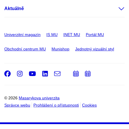
Aktuálně
Univerzitní magazín
IS MU
INET MU
Portál MU
Obchodní centrum MU
Munishop
Jednotný vizuální styl
Facebook
Instagram
Youtube
LinkedIn
e-
Přidat
Přidat
Email
mail
do
do
kalendáře
kalendáře
© 2026
Masarykova univerzita
Správce webu
Prohlášení o přístupnosti
Cookies