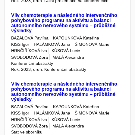
Rok: 2023, druh: Další prezentace na konferencích
Vliv chemoterapie a následného intervenčního
pohybového programu na aktivitu a balanci
autonomního nervového systému – průběžné
výsledky
BAZALOVÁ Pavlína
KAPOUNKOVÁ Kateřina
KISS Igor
HALÁMKOVÁ Jana
ŠIMONOVÁ Marie
HRNČIŘÍKOVÁ Iva
KŮSOVÁ Lucie
SVOBODOVÁ Zora
MALÁ Alexandra
Konferenční abstrakty
Rok: 2023, druh: Konferenční abstrakty
Vliv chemoterapie a následného intervenčního
pohybového programu na aktivitu a balanci
autonomního nervového systému – průběžné
výsledky
BAZALOVÁ Pavlína
KAPOUNKOVÁ Kateřina
KISS Igor
HALÁMKOVÁ Jana
ŠIMONOVÁ Marie
HRNČIŘÍKOVÁ Iva
KŮSOVÁ Lucie
SVOBODOVÁ Zora
MALÁ Alexandra
Stať ve sborníku