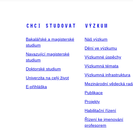
Chci studovat
Výzkum
Bakalářské a magisterské
Náš výzkum
studium
Dění ve výzkumu
Navazující magisterské
Výzkumné úspěchy
studium
Výzkumná témata
Doktorské studium
Výzkumná infrastruktura
Univerzita na celý život
Mezinárodní vědecká rad
E-přihláška
Publikace
Projekty
Habilitační řízení
Řízení ke jmenování
profesorem