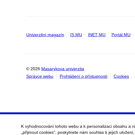
Univerzitní magazín
IS MU
INET MU
Portál MU
© 2026
Masarykova univerzita
Správce webu
Prohlášení o přístupnosti
Cookies
K vyhodnocování tohoto webu a k personalizaci obsahu a r
„přijmout cookies", poskytnete nám souhlas k jejich uložení