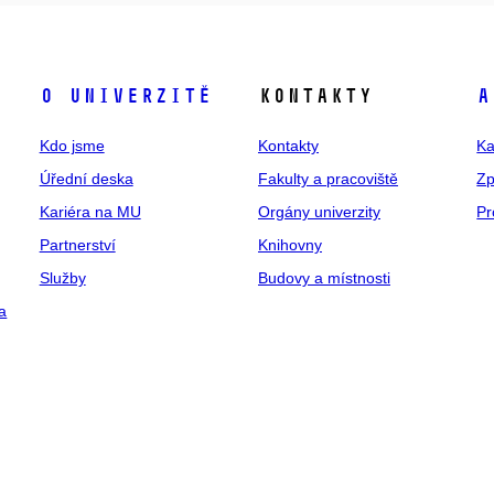
O univerzitě
Kontakty
A
Kdo jsme
Kontakty
Ka
Úřední deska
Fakulty a pracoviště
Zp
Kariéra na MU
Orgány univerzity
Pr
Partnerství
Knihovny
Služby
Budovy a místnosti
a