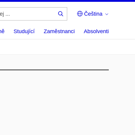
Čeština
Hledej
...
ně
Studující
Zaměstnanci
Absolventi