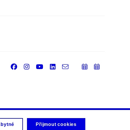
Facebook
Instagram
Youtube
LinkedIn
e-
Přidat
Přidat
Email
mail
do
do
kalendáře
kalendá
zbytné
Přijmout cookies