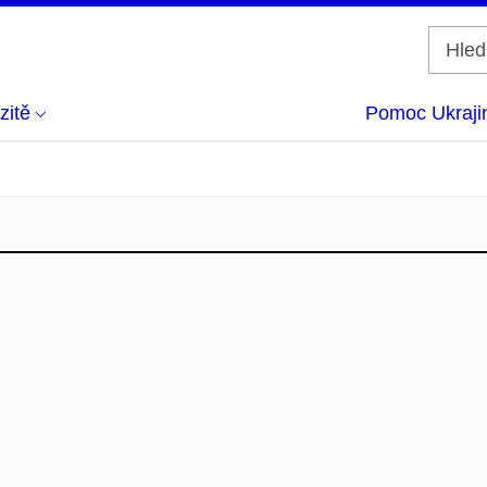
zitě
Pomoc Ukraji