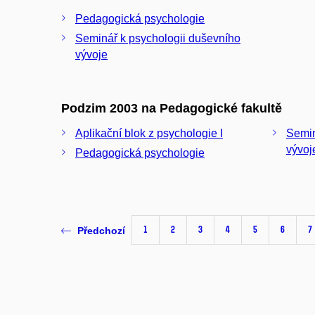
Pedagogická psychologie
Seminář k psychologii duševního
vývoje
Podzim 2003 na Pedagogické fakultě
Aplikační blok z psychologie I
Semin
vývoj
Pedagogická psychologie
1
2
3
4
5
6
7
Předchozí