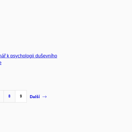
ář k psychologii duševního
e
8
9
Další