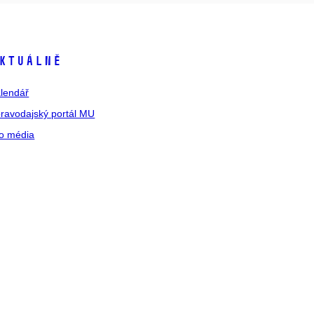
ktuálně
lendář
ravodajský portál MU
o média