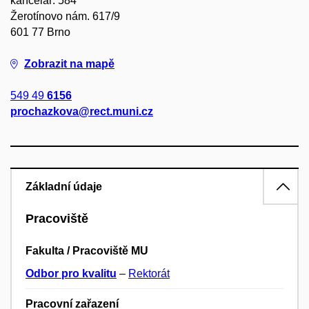
kancelář: 584
Žerotínovo nám. 617/9
601 77 Brno
Zobrazit na mapě
549 49
6156
prochazkova@rect.muni.cz
Základní údaje
Pracoviště
Fakulta / Pracoviště MU
Odbor pro kvalitu
–
Rektorát
Pracovní zařazení