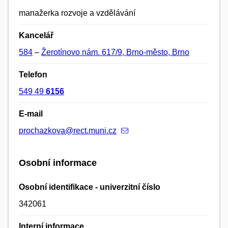
manažerka rozvoje a vzdělávání
Kancelář
584
–
Žerotínovo nám. 617/9, Brno-město, Brno
Telefon
549 49
6156
E-mail
prochazkova@rect.muni.cz
Osobní informace
Osobní identifikace - univerzitní číslo
342061
Interní informace