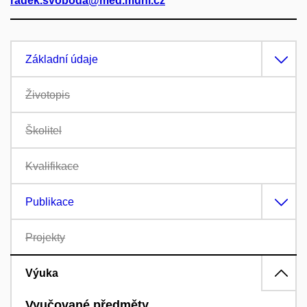
radek.svoboda@med.muni.cz
Základní údaje
Životopis
Školitel
Kvalifikace
Publikace
Projekty
Výuka
Vyučované předměty