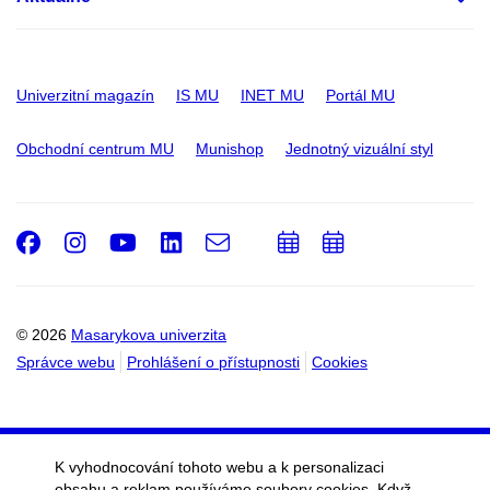
Univerzitní magazín
IS MU
INET MU
Portál MU
Obchodní centrum MU
Munishop
Jednotný vizuální styl
Facebook
Instagram
Youtube
LinkedIn
e-
Přidat
Přidat
Email
mail
do
do
kalendáře
kalendáře
© 2026
Masarykova univerzita
Správce webu
Prohlášení o přístupnosti
Cookies
K vyhodnocování tohoto webu a k personalizaci
obsahu a reklam používáme soubory cookies. Když