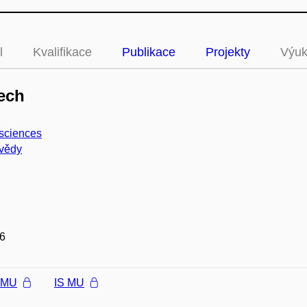
l
Kvalifikace
Publikace
Projekty
Výu
ech
sciences
vědy
6
l MU
IS MU