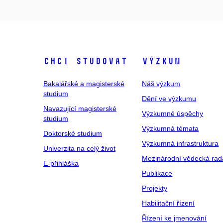
Chci studovat
Výzkum
Bakalářské a magisterské
Náš výzkum
studium
Dění ve výzkumu
Navazující magisterské
Výzkumné úspěchy
studium
Výzkumná témata
Doktorské studium
Výzkumná infrastruktura
Univerzita na celý život
Mezinárodní vědecká rad
E-přihláška
Publikace
Projekty
Habilitační řízení
Řízení ke jmenování