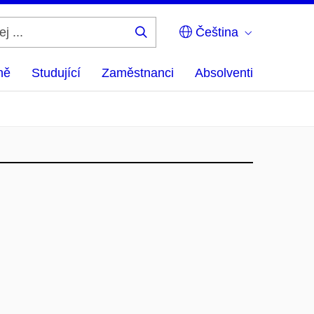
Čeština
Hledej
...
ně
Studující
Zaměstnanci
Absolventi