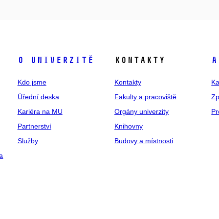
O univerzitě
Kontakty
A
Kdo jsme
Kontakty
Ka
Úřední deska
Fakulty a pracoviště
Zp
Kariéra na MU
Orgány univerzity
Pr
Partnerství
Knihovny
Služby
Budovy a místnosti
a