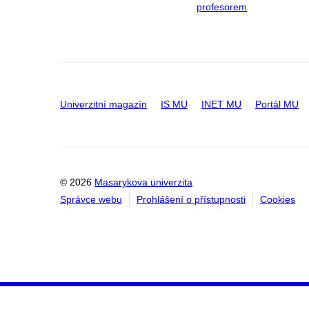
profesorem
Univerzitní magazín
IS MU
INET MU
Portál MU
© 2026
Masarykova univerzita
Správce webu
Prohlášení o přístupnosti
Cookies