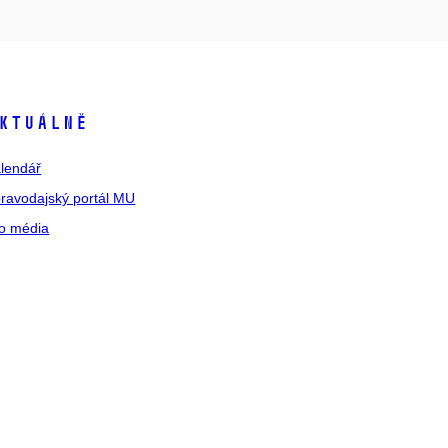
ktuálně
lendář
ravodajský portál MU
o média