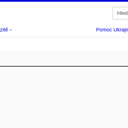
zitě
Pomoc Ukraji