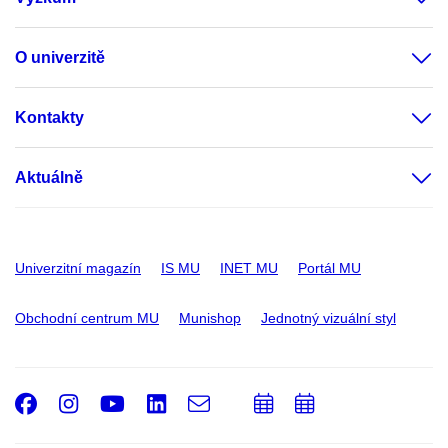
O univerzitě
Kontakty
Aktuálně
Univerzitní magazín
IS MU
INET MU
Portál MU
Obchodní centrum MU
Munishop
Jednotný vizuální styl
Facebook
Instagram
Youtube
LinkedIn
e-
Přidat
Přidat
Email
mail
do
do
kalendáře
kalendáře