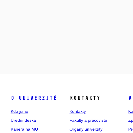
O univerzitě
Kontakty
A
Kdo jsme
Kontakty
Ka
Úřední deska
Fakulty a pracoviště
Zp
Kariéra na MU
Orgány univerzity
Pr