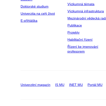
Výzkumná témata
Doktorské studium
Výzkumná infrastruktura
Univerzita na celý život
Mezinárodní vědecká rad
E-přihláška
Publikace
Projekty
Habilitační řízení
Řízení ke jmenování
profesorem
Univerzitní magazín
IS MU
INET MU
Portál MU