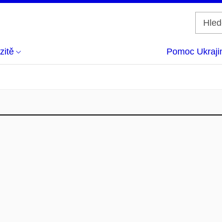
zitě
Pomoc Ukraji