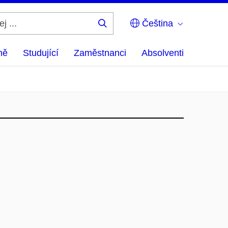
Čeština
Hledej
...
ně
Studující
Zaměstnanci
Absolventi