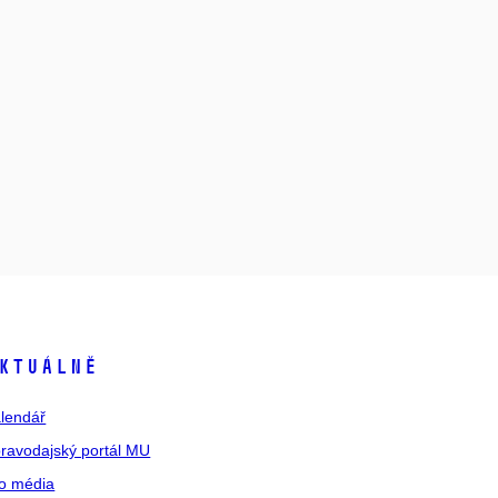
ktuálně
lendář
ravodajský portál MU
o média