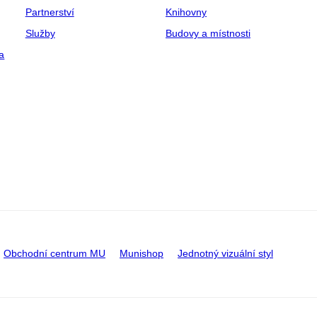
Partnerství
Knihovny
Služby
Budovy a místnosti
a
Obchodní centrum MU
Munishop
Jednotný vizuální styl