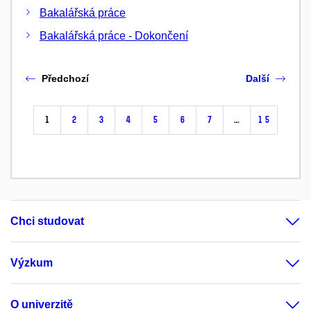
Bakalářská práce
Bakalářská práce - Dokončení
Předchozí
Další
1
2
3
4
5
6
7
…
15
Chci studovat
Výzkum
O univerzitě