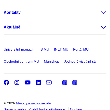
Kontakty
Aktuálně
Univerzitní magazín
IS MU
INET MU
Portál MU
Obchodní centrum MU
Munishop
Jednotný vizuální styl
Facebook
Instagram
Youtube
LinkedIn
e-
Přidat
Přidat
Email
mail
do
do
kalendáře
kalendáře
© 2026
Masarykova univerzita
Správce webu
Prohlášení o přístupnosti
Cookies