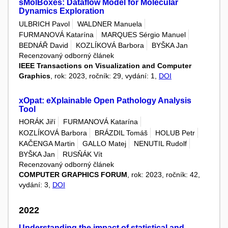
sMolBoxes: Dataflow Model for Molecular
Dynamics Exploration
ULBRICH Pavol
WALDNER Manuela
FURMANOVÁ Katarína
MARQUES Sérgio Manuel
BEDNÁŘ David
KOZLÍKOVÁ Barbora
BYŠKA Jan
Recenzovaný odborný článek
IEEE Transactions on Visualization and Computer
Graphics
, rok: 2023, ročník: 29, vydání: 1,
DOI
xOpat: eXplainable Open Pathology Analysis
Tool
HORÁK Jiří
FURMANOVÁ Katarína
KOZLÍKOVÁ Barbora
BRÁZDIL Tomáš
HOLUB Petr
KAČENGA Martin
GALLO Matej
NENUTIL Rudolf
BYŠKA Jan
RUSŇÁK Vít
Recenzovaný odborný článek
COMPUTER GRAPHICS FORUM
, rok: 2023, ročník: 42,
vydání: 3,
DOI
2022
Understanding the impact of statistical and