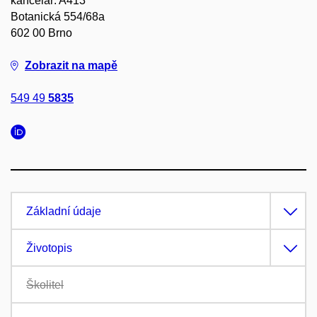
kancelář: A413
Botanická 554/68a
602 00 Brno
Zobrazit na mapě
549 49
5835
Základní údaje
Životopis
Školitel