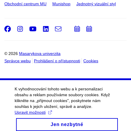
Obchodní centrum MU
Munishop
Jednotný vizuální styl
Facebook
Instagram
Youtube
LinkedIn
e-
Přidat
Přidat
Email
mail
do
do
kalendáře
kalendáře
© 2026
Masarykova univerzita
Správce webu
Prohlášení o přístupnosti
Cookies
K vyhodnocování tohoto webu a k personalizaci
obsahu a reklam používáme soubory cookies. Když
klikněte na „přijmout cookies", poskytnete nám
souhlas k jejich uložení, správě a analýze.
Upravit možnosti
Jen nezbytné