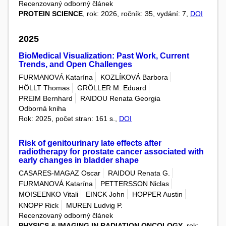
Recenzovaný odborný článek
PROTEIN SCIENCE
, rok: 2026, ročník: 35, vydání: 7,
DOI
2025
BioMedical Visualization: Past Work, Current
Trends, and Open Challenges
FURMANOVÁ Katarína
KOZLÍKOVÁ Barbora
HÖLLT Thomas
GRÖLLER M. Eduard
PREIM Bernhard
RAIDOU Renata Georgia
Odborná kniha
Rok: 2025, počet stran: 161 s.,
DOI
Risk of genitourinary late effects after
radiotherapy for prostate cancer associated with
early changes in bladder shape
CASARES-MAGAZ Oscar
RAIDOU Renata G.
FURMANOVÁ Katarína
PETTERSSON Niclas
MOISEENKO Vitali
EINCK John
HOPPER Austin
KNOPP Rick
MUREN Ludvig P.
Recenzovaný odborný článek
PHYSICS & IMAGING IN RADIATION ONCOLOGY
, rok: