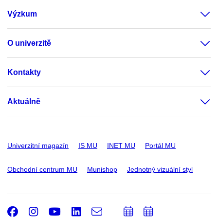
Výzkum
O univerzitě
Kontakty
Aktuálně
Univerzitní magazín
IS MU
INET MU
Portál MU
Obchodní centrum MU
Munishop
Jednotný vizuální styl
Facebook
Instagram
Youtube
LinkedIn
e-
Přidat
Přidat