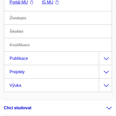
Portál MU
IS MU
Životopis
Školitel
Kvalifikace
Publikace
Projekty
Výuka
Chci studovat