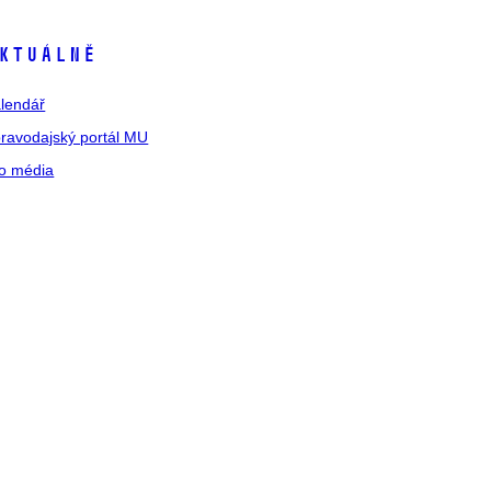
ktuálně
lendář
ravodajský portál MU
o média