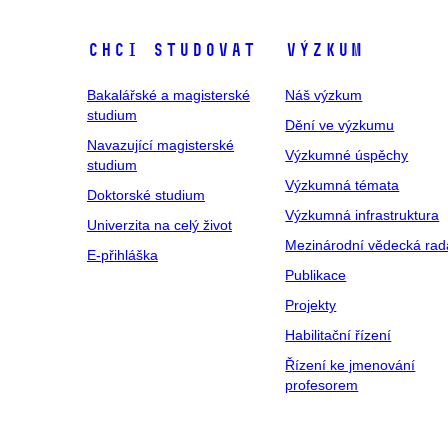
Chci studovat
Výzkum
Bakalářské a magisterské
Náš výzkum
studium
Dění ve výzkumu
Navazující magisterské
Výzkumné úspěchy
studium
Výzkumná témata
Doktorské studium
Výzkumná infrastruktura
Univerzita na celý život
Mezinárodní vědecká rad
E-přihláška
Publikace
Projekty
Habilitační řízení
Řízení ke jmenování
profesorem