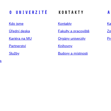
O univerzitě
Kontakty
A
Kdo jsme
Kontakty
Ka
Úřední deska
Fakulty a pracoviště
Zp
Kariéra na MU
Orgány univerzity
Pr
Partnerství
Knihovny
Služby
Budovy a místnosti
a