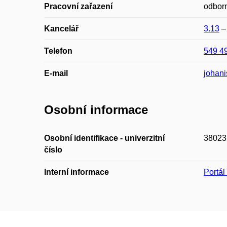
Pracovní zařazení
odborn
Kancelář
3.13
Telefon
549 4
E-mail
johan
Osobní informace
Osobní identifikace - univerzitní
38023
číslo
Interní informace
Portá