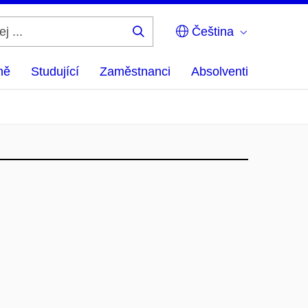
Čeština
Hledej
...
ně
Studující
Zaměstnanci
Absolventi