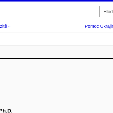
zitě
Pomoc Ukraji
Ph.D.