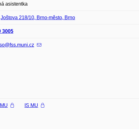
á asistentka
–
Joštova 218/10, Brno-město, Brno
9
3005
iso@fss.muni.cz
l MU
IS MU