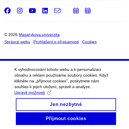
Facebook
Instagram
Youtube
LinkedIn
e-
Přidat
Přidat
Email
mail
do
do
kalendáře
kalendáře
© 2026
Masarykova univerzita
Správce webu
Prohlášení o přístupnosti
Cookies
K vyhodnocování tohoto webu a k personalizaci
obsahu a reklam používáme soubory cookies. Když
klikněte na „přijmout cookies", poskytnete nám
souhlas k jejich uložení, správě a analýze.
Upravit možnosti
Jen nezbytné
Přijmout cookies