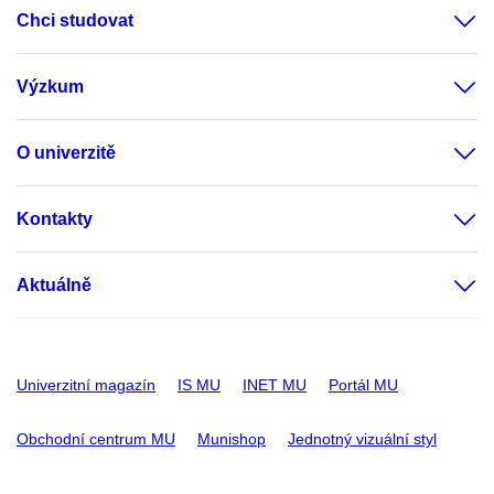
Chci studovat
Výzkum
O univerzitě
Kontakty
Aktuálně
Univerzitní magazín
IS MU
INET MU
Portál MU
Obchodní centrum MU
Munishop
Jednotný vizuální styl