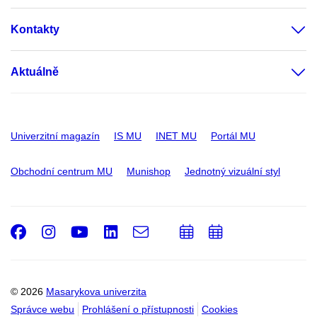
Kontakty
Aktuálně
Univerzitní magazín
IS MU
INET MU
Portál MU
Obchodní centrum MU
Munishop
Jednotný vizuální styl
Facebook
Instagram
Youtube
LinkedIn
e-
Přidat
Přidat
Email
mail
do
do
kalendáře
kalendáře
© 2026
Masarykova univerzita
Správce webu
Prohlášení o přístupnosti
Cookies