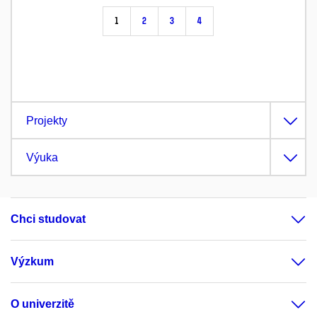
1
2
3
4
Projekty
Výuka
Chci studovat
Výzkum
O univerzitě