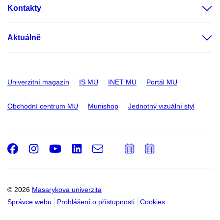
Kontakty
Aktuálně
Univerzitní magazín
IS MU
INET MU
Portál MU
Obchodní centrum MU
Munishop
Jednotný vizuální styl
Facebook
Instagram
Youtube
LinkedIn
e-
Přidat
Přidat
Email
mail
do
do
kalendáře
kalendáře
© 2026
Masarykova univerzita
Správce webu
Prohlášení o přístupnosti
Cookies