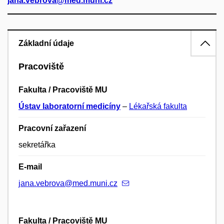
jana.vebrova@med.muni.cz
Základní údaje
Pracoviště
Fakulta / Pracoviště MU
Ústav laboratorní medicíny
–
Lékařská fakulta
Pracovní zařazení
sekretářka
E-mail
jana.vebrova@med.muni.cz
Fakulta / Pracoviště MU