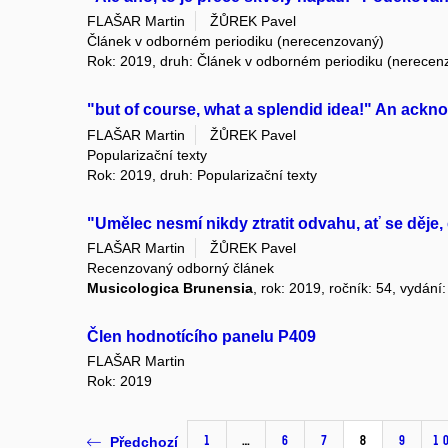
FLAŠAR Martin
ŽŮREK Pavel
Článek v odborném periodiku (nerecenzovaný)
Rok: 2019, druh: Článek v odborném periodiku (nerecen
"but of course, what a splendid idea!" An ac
FLAŠAR Martin
ŽŮREK Pavel
Popularizační texty
Rok: 2019, druh: Popularizační texty
"Umělec nesmí nikdy ztratit odvahu, ať se děje
FLAŠAR Martin
ŽŮREK Pavel
Recenzovaný odborný článek
Musicologica Brunensia
, rok: 2019, ročník: 54, vydání:
Člen hodnotícího panelu P409
FLAŠAR Martin
Rok: 2019
1
…
6
7
8
9
1
Předchozí