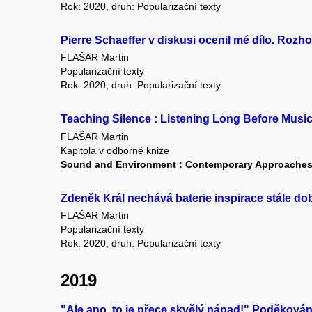
Rok: 2020, druh: Popularizační texty
Pierre Schaeffer v diskusi ocenil mé dílo. Roz
FLAŠAR Martin
Popularizační texty
Rok: 2020, druh: Popularizační texty
Teaching Silence : Listening Long Before Musi
FLAŠAR Martin
Kapitola v odborné knize
Sound and Environment : Contemporary Approaches t
Zdeněk Král nechává baterie inspirace stále dob
FLAŠAR Martin
Popularizační texty
Rok: 2020, druh: Popularizační texty
2019
"Ale ano, to je přece skvělý nápad!" Poděková