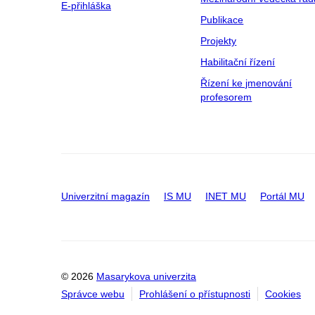
E-přihláška
Publikace
Projekty
Habilitační řízení
Řízení ke jmenování
profesorem
Univerzitní magazín
IS MU
INET MU
Portál MU
© 2026
Masarykova univerzita
Správce webu
Prohlášení o přístupnosti
Cookies