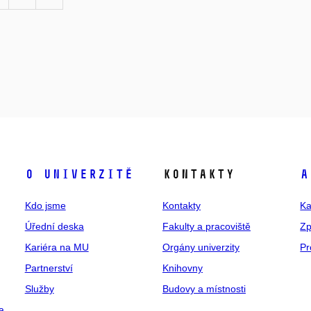
O univerzitě
Kontakty
A
Kdo jsme
Kontakty
Ka
Úřední deska
Fakulty a pracoviště
Zp
Kariéra na MU
Orgány univerzity
Pr
Partnerství
Knihovny
Služby
Budovy a místnosti
a