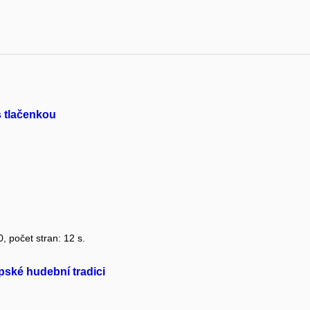
s tlačenkou
0, počet stran: 12 s.
pské hudební tradici