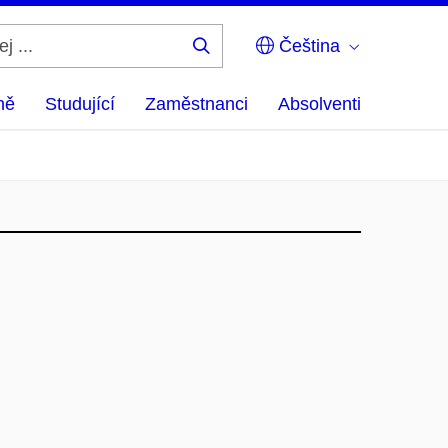
Čeština
Hledej
...
ně
Studující
Zaměstnanci
Absolventi