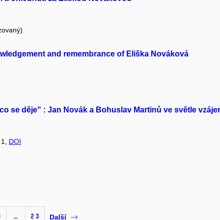
zovaný)
knowledgement and remembrance of Eliška Nováková
, co se děje" : Jan Novák a Bohuslav Martinů ve světle vz
 1,
DOI
0
…
23
Další