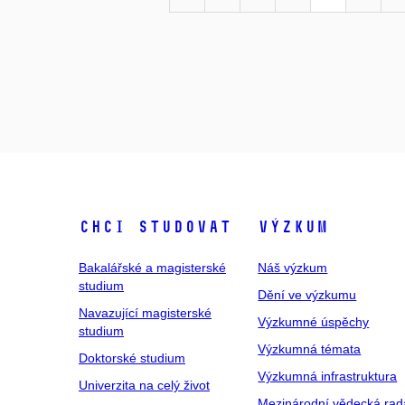
Chci studovat
Výzkum
Bakalářské a magisterské
Náš výzkum
studium
Dění ve výzkumu
Navazující magisterské
Výzkumné úspěchy
studium
Výzkumná témata
Doktorské studium
Výzkumná infrastruktura
Univerzita na celý život
Mezinárodní vědecká rad