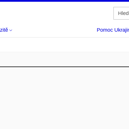
zitě
Pomoc Ukraji