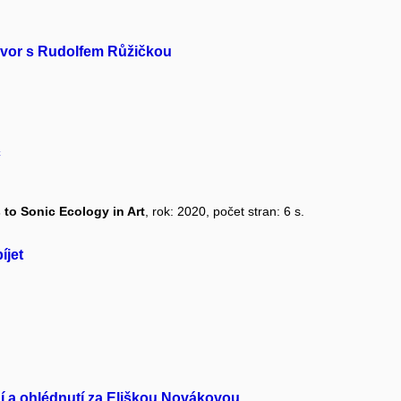
hovor s Rudolfem Růžičkou
c
o Sonic Ecology in Art
, rok: 2020, počet stran: 6 s.
íjet
ní a ohlédnutí za Eliškou Novákovou