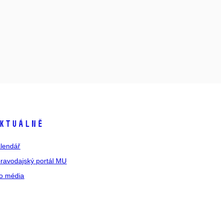
ktuálně
lendář
ravodajský portál MU
o média