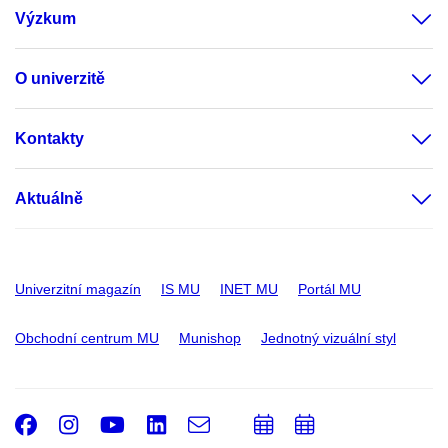
Výzkum
O univerzitě
Kontakty
Aktuálně
Univerzitní magazín
IS MU
INET MU
Portál MU
Obchodní centrum MU
Munishop
Jednotný vizuální styl
Facebook
Instagram
Youtube
LinkedIn
e-
Přidat
Přidat
Email
mail
do
do