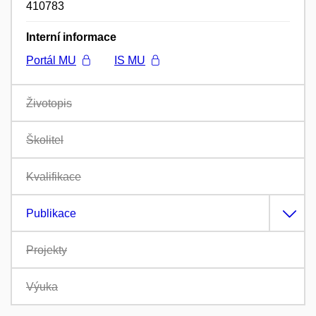
410783
Interní informace
Portál MU
IS MU
Životopis
Školitel
Kvalifikace
Publikace
Projekty
Výuka