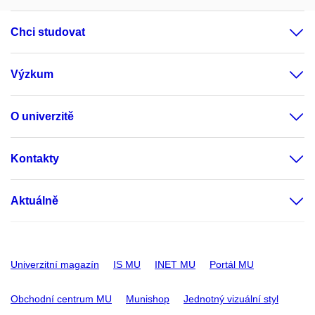
Chci studovat
Výzkum
O univerzitě
Kontakty
Aktuálně
Univerzitní magazín
IS MU
INET MU
Portál MU
Obchodní centrum MU
Munishop
Jednotný vizuální styl