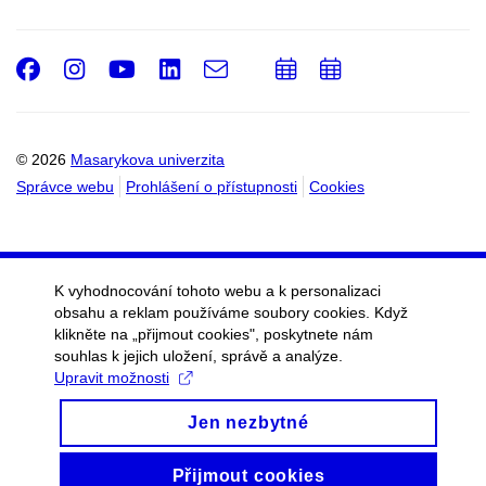
Facebook
Instagram
Youtube
LinkedIn
e-
Přidat
Přidat
Email
mail
do
do
kalendáře
kalendáře
© 2026
Masarykova univerzita
Správce webu
Prohlášení o přístupnosti
Cookies
K vyhodnocování tohoto webu a k personalizaci
obsahu a reklam používáme soubory cookies. Když
klikněte na „přijmout cookies", poskytnete nám
souhlas k jejich uložení, správě a analýze.
Upravit možnosti
Jen nezbytné
Přijmout cookies