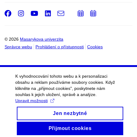
Facebook
Instagram
Youtube
LinkedIn
e-
Přidat
Přidat
Email
mail
do
do
kalendáře
kalendáře
© 2026
Masarykova univerzita
Správce webu
Prohlášení o přístupnosti
Cookies
K vyhodnocování tohoto webu a k personalizaci
obsahu a reklam používáme soubory cookies. Když
klikněte na „přijmout cookies", poskytnete nám
souhlas k jejich uložení, správě a analýze.
Upravit možnosti
Jen nezbytné
Přijmout cookies