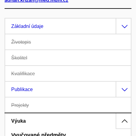
adrian.krizan@med.muni.cz
Základní údaje
Životopis
Školitel
Kvalifikace
Publikace
Projekty
Výuka
Vyučované předměty