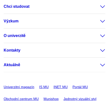
Chci studovat
Výzkum
O univerzitě
Kontakty
Aktuálně
Univerzitní magazín
IS MU
INET MU
Portál MU
Obchodní centrum MU
Munishop
Jednotný vizuální styl