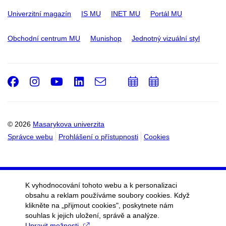
Univerzitní magazín
IS MU
INET MU
Portál MU
Obchodní centrum MU
Munishop
Jednotný vizuální styl
Facebook
Instagram
Youtube
LinkedIn
e-
Přidat
Přidat
Email
mail
do
do
kalendáře
kalendáře
© 2026
Masarykova univerzita
Správce webu
Prohlášení o přístupnosti
Cookies
K vyhodnocování tohoto webu a k personalizaci
obsahu a reklam používáme soubory cookies. Když
klikněte na „přijmout cookies", poskytnete nám
souhlas k jejich uložení, správě a analýze.
Upravit možnosti