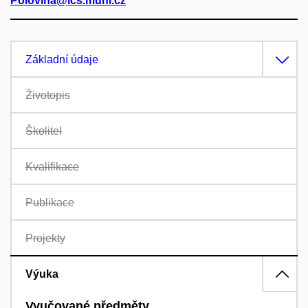
Polovina@ics.muni.cz
Základní údaje
Životopis
Školitel
Kvalifikace
Publikace
Projekty
Výuka
Vyučované předměty