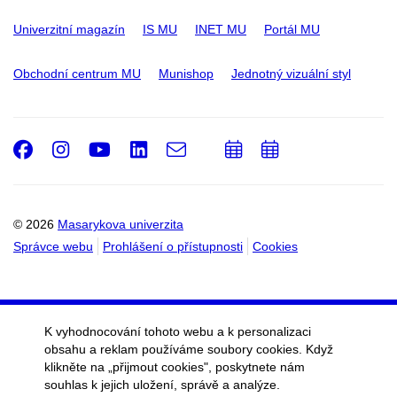
Univerzitní magazín
IS MU
INET MU
Portál MU
Obchodní centrum MU
Munishop
Jednotný vizuální styl
Facebook
Instagram
Youtube
LinkedIn
e-
Přidat
Přidat
Email
mail
do
do
kalendáře
kalendáře
© 2026
Masarykova univerzita
Správce webu
Prohlášení o přístupnosti
Cookies
K vyhodnocování tohoto webu a k personalizaci
obsahu a reklam používáme soubory cookies. Když
klikněte na „přijmout cookies", poskytnete nám
souhlas k jejich uložení, správě a analýze.