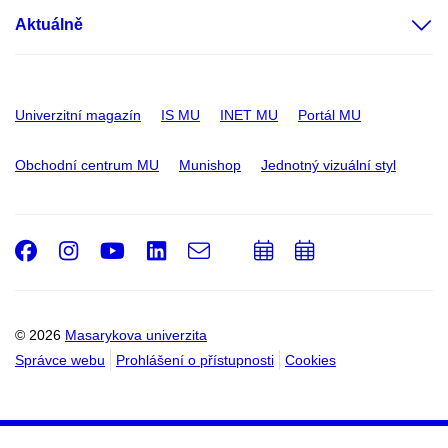
Aktuálně
Univerzitní magazín
IS MU
INET MU
Portál MU
Obchodní centrum MU
Munishop
Jednotný vizuální styl
Facebook
Instagram
Youtube
LinkedIn
e-
Přidat
Přidat
Email
mail
do
do
kalendáře
kalendáře
© 2026
Masarykova univerzita
Správce webu
Prohlášení o přístupnosti
Cookies