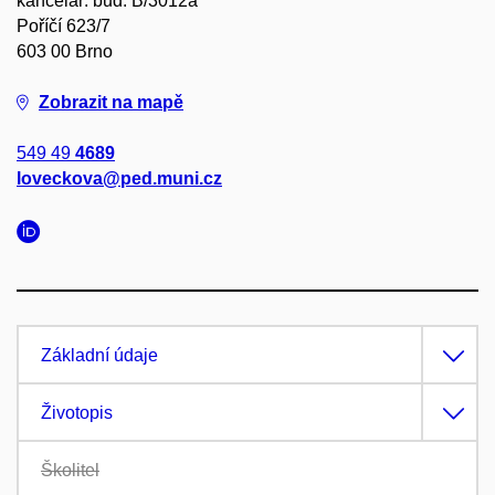
kancelář: bud. B/3012a
Poříčí 623/7
603 00 Brno
Zobrazit na mapě
549 49
4689
loveckova@ped.muni.cz
Základní údaje
Životopis
Školitel