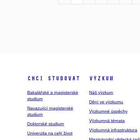
Chci studovat
Výzkum
Bakalářské a magisterské
Náš výzkum
studium
Dění ve výzkumu
Navazující magisterské
Výzkumné úspěchy
studium
Výzkumná témata
Doktorské studium
Výzkumná infrastruktura
Univerzita na celý život
Mezinárodní vědecká rad