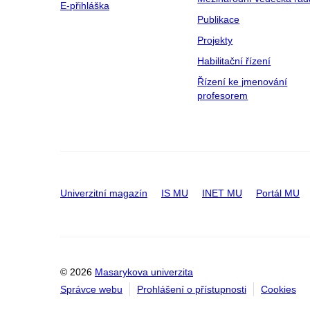
E-přihláška
Publikace
Projekty
Habilitační řízení
Řízení ke jmenování
profesorem
Univerzitní magazín
IS MU
INET MU
Portál MU
© 2026
Masarykova univerzita
Správce webu
Prohlášení o přístupnosti
Cookies