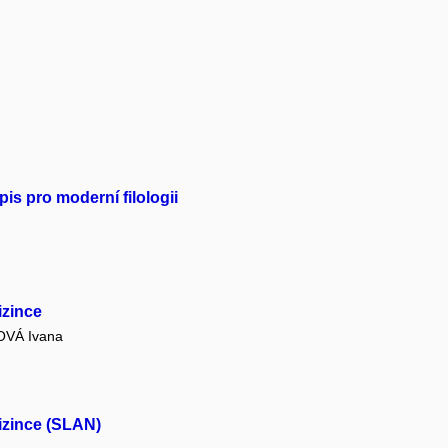
is pro moderní filologii
izince
VÁ Ivana
izince (SLAN)