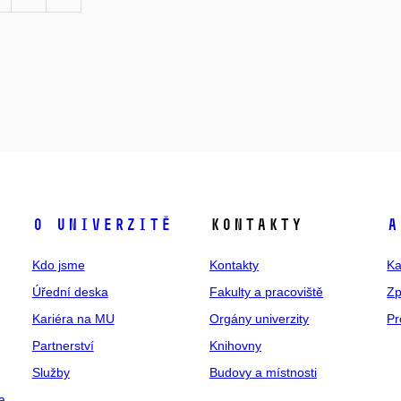
O univerzitě
Kontakty
A
Kdo jsme
Kontakty
Ka
Úřední deska
Fakulty a pracoviště
Zp
Kariéra na MU
Orgány univerzity
Pr
Partnerství
Knihovny
Služby
Budovy a místnosti
a