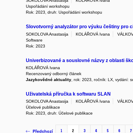
SOKOLOVA Anastasija
KOLÁŘOVÁ Ivana
Uspořádání workshopu
Rok: 2023, druh: Uspořádání workshopu
Slovotvorný analyzátor pro výuku češtiny pro c
SOKOLOVA Anastasija
KOLÁŘOVÁ Ivana
VÁLKOV
Software
Rok: 2023
Univerbizované a souslovné názvy z oblasti šk
KOLÁŘOVÁ Ivana
Recenzovaný odborný článek
Jazykovědné aktuality
, rok: 2023, ročník: LX, vydání:
Uživatelská příručka k softwaru SLAN
SOKOLOVA Anastasija
KOLÁŘOVÁ Ivana
VÁLKOV
Účelové publikace
Rok: 2023, druh: Účelové publikace
1
2
3
4
5
6
7
Předchozí