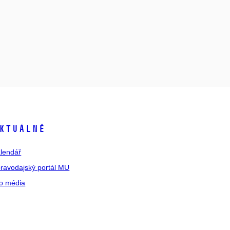
ktuálně
lendář
ravodajský portál MU
o média