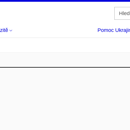
zitě
Pomoc Ukraji