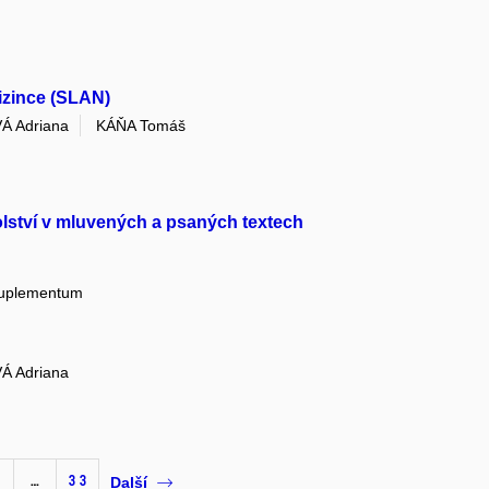
izince (SLAN)
Á Adriana
KÁŇA Tomáš
olství v mluvených a psaných textech
 suplementum
Á Adriana
…
33
Další