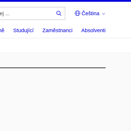
Čeština
Hledej
...
ně
Studující
Zaměstnanci
Absolventi