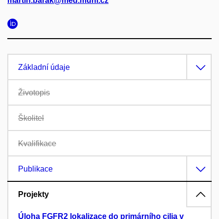
martin.barak@med.muni.cz
Základní údaje
Životopis
Školitel
Kvalifikace
Publikace
Projekty
Úloha FGFR2 lokalizace do primárního cilia v