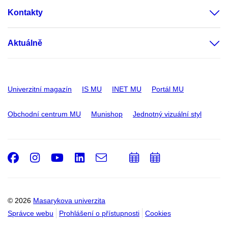
Kontakty
Aktuálně
Univerzitní magazín
IS MU
INET MU
Portál MU
Obchodní centrum MU
Munishop
Jednotný vizuální styl
Facebook
Instagram
Youtube
LinkedIn
e-
Přidat
Přidat
Email
mail
do
do
kalendáře
kalendáře
© 2026
Masarykova univerzita
Správce webu
Prohlášení o přístupnosti
Cookies