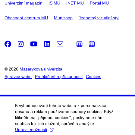
Univerzitní magazín
IS MU
INET MU
Portál MU
Obchodní centrum MU
Munishop
Jednotný vizuální styl
Facebook
Instagram
Youtube
LinkedIn
e-
Přidat
Přidat
Email
mail
do
do
kalendáře
kalendáře
© 2026
Masarykova univerzita
Správce webu
Prohlášení o přístupnosti
Cookies
K vyhodnocování tohoto webu a k personalizaci
obsahu a reklam používáme soubory cookies. Když
klikněte na „přijmout cookies", poskytnete nám
souhlas k jejich uložení, správě a analýze.
Upravit možnosti