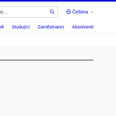
Čeština
Hledej
...
ně
Studující
Zaměstnanci
Absolventi