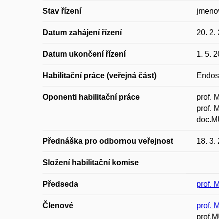
Stav řízení
jmeno
Datum zahájení řízení
20. 2.
Datum ukončení řízení
1. 5. 
Habilitační práce (veřejná část)
Endosk
Oponenti habilitační práce
prof. 
prof. 
doc.MU
Přednáška pro odbornou veřejnost
18. 3.
Složení habilitační komise
Předseda
prof. 
Členové
prof. 
prof.M