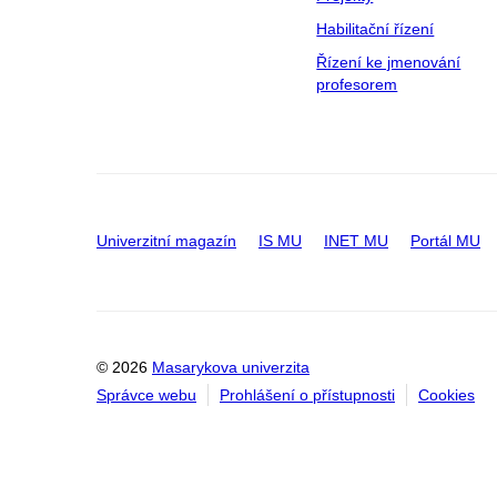
Habilitační řízení
Řízení ke jmenování
profesorem
Univerzitní magazín
IS MU
INET MU
Portál MU
© 2026
Masarykova univerzita
Správce webu
Prohlášení o přístupnosti
Cookies