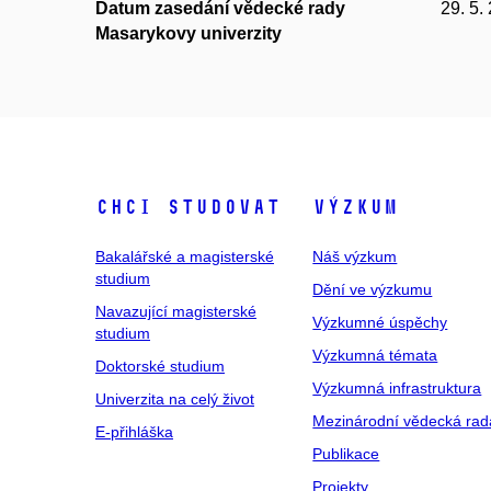
Datum zasedání vědecké rady
29. 5.
Masarykovy univerzity
Chci studovat
Výzkum
Bakalářské a magisterské
Náš výzkum
studium
Dění ve výzkumu
Navazující magisterské
Výzkumné úspěchy
studium
Výzkumná témata
Doktorské studium
Výzkumná infrastruktura
Univerzita na celý život
Mezinárodní vědecká rad
E-přihláška
Publikace
Projekty