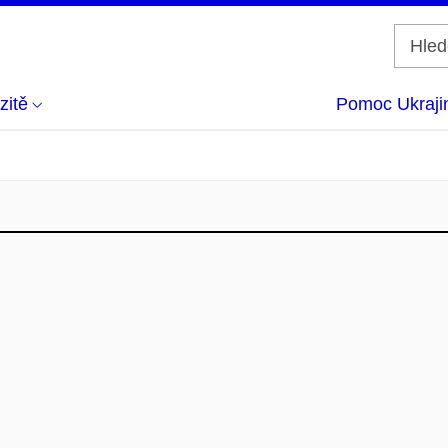
zitě
Pomoc Ukraji