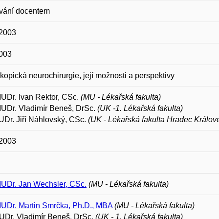
vání docentem
 2003
2003
opická neurochirurgie, její možnosti a perspektivy
MUDr. Ivan Rektor, CSc.
(MU - Lékařská fakulta)
MUDr. Vladimír Beneš, DrSc.
(UK -1. Lékařská fakulta)
Dr. Jiří Náhlovský, CSc.
(UK - Lékařská fakulta Hradec Králov
 2003
MUDr. Jan Wechsler, CSc.
(MU - Lékařská fakulta)
MUDr. Martin Smrčka, Ph.D., MBA
(MU - Lékařská fakulta)
UDr. Vladimír Beneš, DrSc.
(UK - 1. Lékařská fakulta)