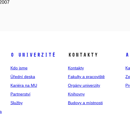
 2007
O univerzitě
Kontakty
A
Kdo jsme
Kontakty
Ka
Úřední deska
Fakulty a pracoviště
Zp
Kariéra na MU
Orgány univerzity
Pr
Partnerství
Knihovny
Služby
Budovy a místnosti
a