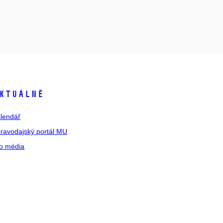
ktuálně
lendář
ravodajský portál MU
o média