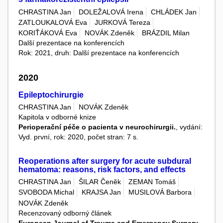
CHRASTINA Jan
DOLEŽALOVÁ Irena
CHLÁDEK Jan
ZATLOUKALOVÁ Eva
JURKOVÁ Tereza
KORIŤÁKOVÁ Eva
NOVÁK Zdeněk
BRÁZDIL Milan
Další prezentace na konferencích
Rok: 2021, druh: Další prezentace na konferencích
2020
Epileptochirurgie
CHRASTINA Jan
NOVÁK Zdeněk
Kapitola v odborné knize
Perioperační péče o pacienta v neurochirurgii.
, vydání:
Vyd. první, rok: 2020, počet stran: 7 s.
Reoperations after surgery for acute subdural
hematoma: reasons, risk factors, and effects
CHRASTINA Jan
ŠILAR Čeněk
ZEMAN Tomáš
SVOBODA Michal
KRAJSA Jan
MUSILOVÁ Barbora
NOVÁK Zdeněk
Recenzovaný odborný článek
European Journal of Trauma and Emergency Surgery
,