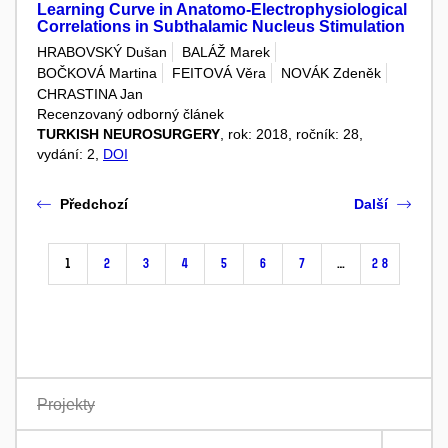
Learning Curve in Anatomo-Electrophysiological
Correlations in Subthalamic Nucleus Stimulation
HRABOVSKÝ Dušan
BALÁŽ Marek
BOČKOVÁ Martina
FEITOVÁ Věra
NOVÁK Zdeněk
CHRASTINA Jan
Recenzovaný odborný článek
TURKISH NEUROSURGERY
, rok: 2018, ročník: 28,
vydání: 2,
DOI
Předchozí
Další
1
2
3
4
5
6
7
…
28
Projekty