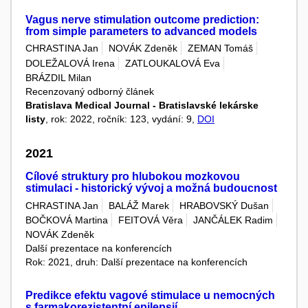
Vagus nerve stimulation outcome prediction:
from simple parameters to advanced models
CHRASTINA Jan
NOVÁK Zdeněk
ZEMAN Tomáš
DOLEŽALOVÁ Irena
ZATLOUKALOVÁ Eva
BRÁZDIL Milan
Recenzovaný odborný článek
Bratislava Medical Journal - Bratislavské lekárske
listy
, rok: 2022, ročník: 123, vydání: 9,
DOI
2021
Cílové struktury pro hlubokou mozkovou
stimulaci - historický vývoj a možná budoucnost
CHRASTINA Jan
BALÁŽ Marek
HRABOVSKÝ Dušan
BOČKOVÁ Martina
FEITOVÁ Věra
JANČÁLEK Radim
NOVÁK Zdeněk
Další prezentace na konferencích
Rok: 2021, druh: Další prezentace na konferencích
Predikce efektu vagové stimulace u nemocných
s farmakorezistentní epilepsií