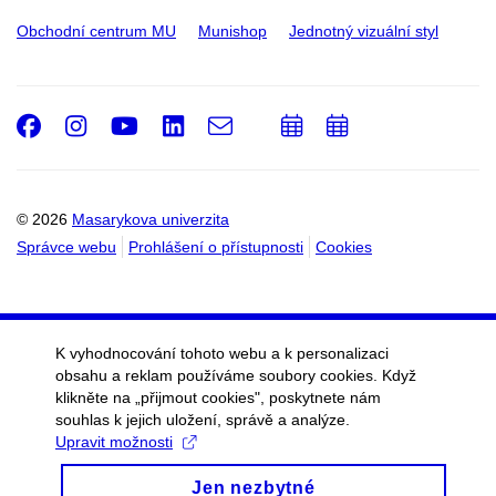
Obchodní centrum MU
Munishop
Jednotný vizuální styl
Facebook
Instagram
Youtube
LinkedIn
e-
Přidat
Přidat
Email
mail
do
do
kalendáře
kalendáře
© 2026
Masarykova univerzita
Správce webu
Prohlášení o přístupnosti
Cookies
K vyhodnocování tohoto webu a k personalizaci
obsahu a reklam používáme soubory cookies. Když
klikněte na „přijmout cookies", poskytnete nám
souhlas k jejich uložení, správě a analýze.
Upravit možnosti
Jen nezbytné