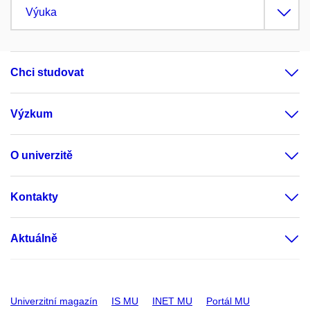
Výuka
Chci studovat
Výzkum
O univerzitě
Kontakty
Aktuálně
Univerzitní magazín
IS MU
INET MU
Portál MU