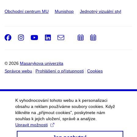
Obchodní centrum MU
Munishop
Jednotný vizuální styl
Facebook
Instagram
Youtube
LinkedIn
e-
Přidat
Přidat
Email
mail
do
do
kalendáře
kalendáře
© 2026
Masarykova univerzita
Správce webu
Prohlášení o přístupnosti
Cookies
K vyhodnocování tohoto webu a k personalizaci
obsahu a reklam používáme soubory cookies. Když
klikněte na „přijmout cookies", poskytnete nám
souhlas k jejich uložení, správě a analýze.
Upravit možnosti