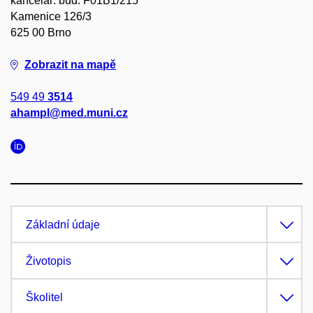
kancelář: bud. F01B1/215
Kamenice 126/3
625 00 Brno
Zobrazit na mapě
549 49
3514
ahampl@med.muni.cz
Základní údaje
Životopis
Školitel