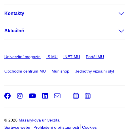
Kontakty
Aktuálně
Univerzitní magazín
IS MU
INET MU
Portál MU
Obchodní centrum MU
Munishop
Jednotný vizuální styl
Facebook
Instagram
Youtube
LinkedIn
e-
Přidat
Přidat
Email
mail
do
do
kalendáře
kalendáře
© 2026
Masarykova univerzita
Správce webu
Prohlášení o přístupnosti
Cookies