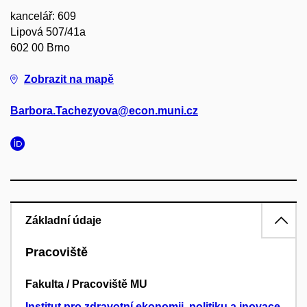
kancelář: 609
Lipová 507/41a
602 00 Brno
Zobrazit na mapě
Barbora.Tachezyova@econ.muni.cz
Základní údaje
Pracoviště
Fakulta / Pracoviště MU
Institut pro zdravotní ekonomii, politiku a inovace