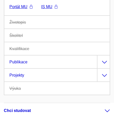
Portál MU
IS MU
Životopis
Školitel
Kvalifikace
Publikace
Projekty
Výuka
Chci studovat