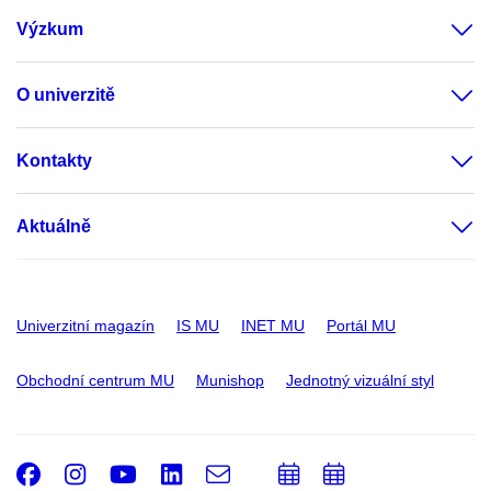
Výzkum
O univerzitě
Kontakty
Aktuálně
Univerzitní magazín
IS MU
INET MU
Portál MU
Obchodní centrum MU
Munishop
Jednotný vizuální styl
Facebook
Instagram
Youtube
LinkedIn
e-
Přidat
Přidat