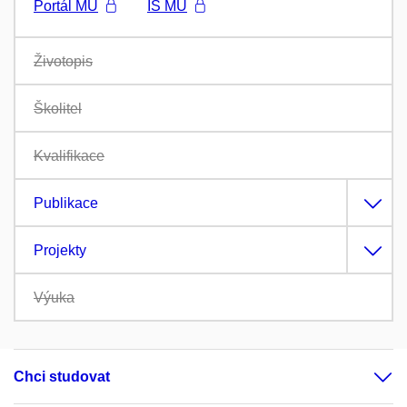
Portál MU
IS MU
Životopis
Školitel
Kvalifikace
Publikace
Projekty
Výuka
Chci studovat