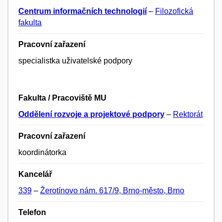
Centrum informačních technologií
–
Filozofická
fakulta
Pracovní zařazení
specialistka uživatelské podpory
Fakulta / Pracoviště MU
Oddělení rozvoje a projektové podpory
–
Rektorát
Pracovní zařazení
koordinátorka
Kancelář
339
–
Žerotínovo nám. 617/9, Brno-město, Brno
Telefon