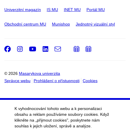
Univerzitní magazín
IS MU
INET MU
Portál MU
Obchodní centrum MU
Munishop
Jednotný vizuální styl
Facebook
Instagram
Youtube
LinkedIn
e-
Přidat
Přidat
Email
mail
do
do
kalendáře
kalendáře
© 2026
Masarykova univerzita
Správce webu
Prohlášení o přístupnosti
Cookies
K vyhodnocování tohoto webu a k personalizaci
obsahu a reklam používáme soubory cookies. Když
klikněte na „přijmout cookies", poskytnete nám
souhlas k jejich uložení, správě a analýze.