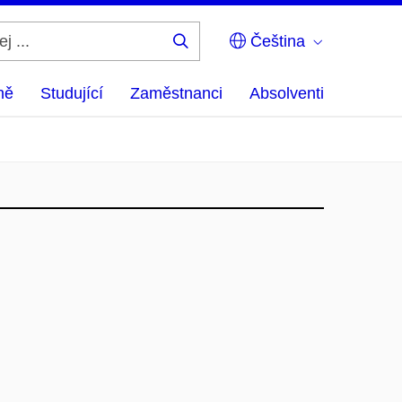
Čeština
Hledej
...
ně
Studující
Zaměstnanci
Absolventi