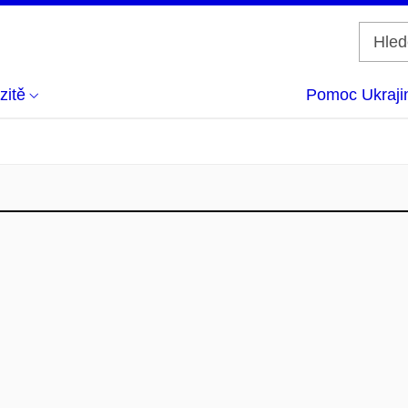
zitě
Pomoc Ukraji