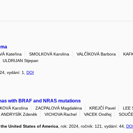
noma
 Kateřina
SMOLKOVÁ Karolína
VALČÍKOVÁ Barbora
KAFK
ULDRIJAN Stjepan
 24, vydání: 1,
DOI
omas with BRAF and NRAS mutations
OVÁ Karolína
ZACPALOVÁ Magdaléna
KREJČÍ Pavel
LEE 
ANDRYSÍK Zdeněk
VICHOVA Rachel
VACEK Ondřej
SOUČEK
the United States of America
, rok: 2024, ročník: 121, vydání: 44,
DO