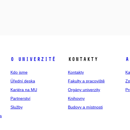
O univerzitě
Kontakty
A
Kdo jsme
Kontakty
Ka
Úřední deska
Fakulty a pracoviště
Zp
Kariéra na MU
Orgány univerzity
Pr
Partnerství
Knihovny
Služby
Budovy a místnosti
a