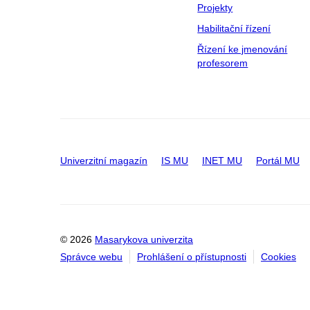
Projekty
Habilitační řízení
Řízení ke jmenování
profesorem
Univerzitní magazín
IS MU
INET MU
Portál MU
© 2026
Masarykova univerzita
Správce webu
Prohlášení o přístupnosti
Cookies