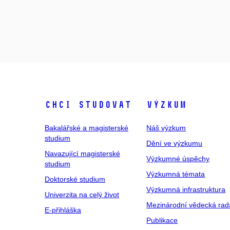
Chci studovat
Výzkum
Bakalářské a magisterské
Náš výzkum
studium
Dění ve výzkumu
Navazující magisterské
Výzkumné úspěchy
studium
Výzkumná témata
Doktorské studium
Výzkumná infrastruktura
Univerzita na celý život
Mezinárodní vědecká rad
E-přihláška
Publikace