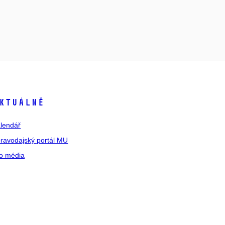
ktuálně
lendář
ravodajský portál MU
o média