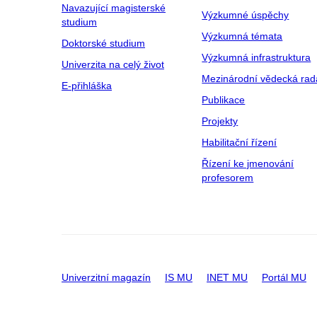
Navazující magisterské
Výzkumné úspěchy
studium
Výzkumná témata
Doktorské studium
Výzkumná infrastruktura
Univerzita na celý život
Mezinárodní vědecká rad
E-přihláška
Publikace
Projekty
Habilitační řízení
Řízení ke jmenování
profesorem
Univerzitní magazín
IS MU
INET MU
Portál MU