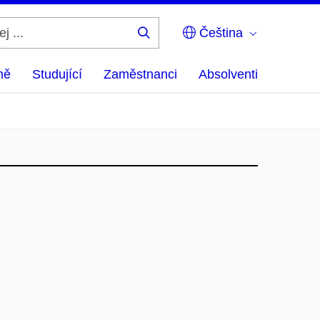
Čeština
Hledej
...
ně
Studující
Zaměstnanci
Absolventi