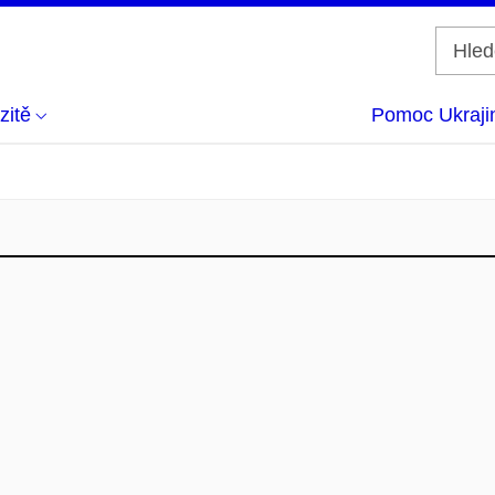
zitě
Pomoc Ukraji