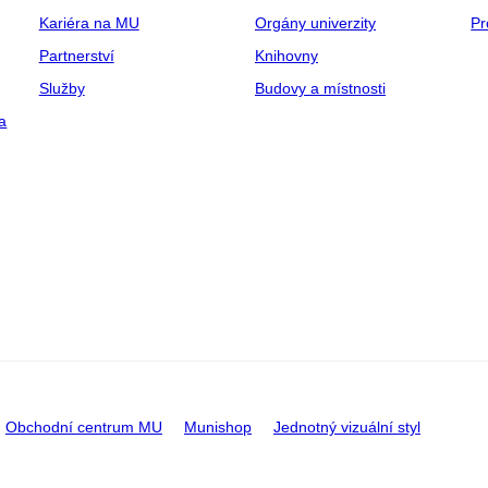
Kariéra na MU
Orgány univerzity
Pr
Partnerství
Knihovny
Služby
Budovy a místnosti
a
Obchodní centrum MU
Munishop
Jednotný vizuální styl