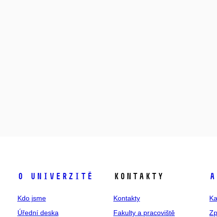
O univerzitě
Kontakty
A
Kdo jsme
Kontakty
Ka
Úřední deska
Fakulty a pracoviště
Zp