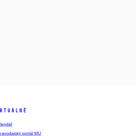
ktuálně
lendář
ravodajský portál MU