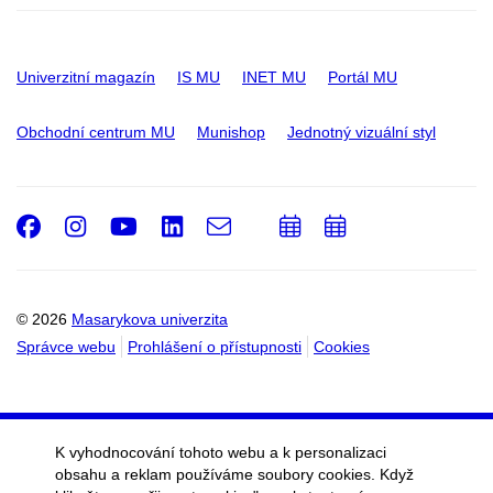
Univerzitní magazín
IS MU
INET MU
Portál MU
Obchodní centrum MU
Munishop
Jednotný vizuální styl
Facebook
Instagram
Youtube
LinkedIn
e-
Přidat
Přidat
Email
mail
do
do
kalendáře
kalendáře
© 2026
Masarykova univerzita
Správce webu
Prohlášení o přístupnosti
Cookies
K vyhodnocování tohoto webu a k personalizaci
obsahu a reklam používáme soubory cookies. Když