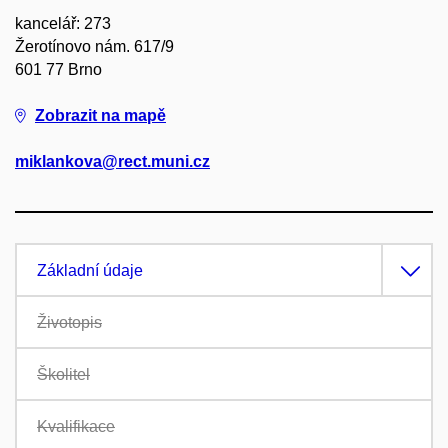
kancelář: 273
Žerotínovo nám. 617/9
601 77 Brno
Zobrazit na mapě
miklankova@rect.muni.cz
Základní údaje
Životopis
Školitel
Kvalifikace