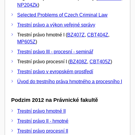
NP204Zk
)
Selected Problems of Czech Criminal Law
Trestní právo a výkon veřejné správy
Trestní právo hmotné I (
BZ407Z
,
CBT404Z
,
MP605Z
)
Trestní právo III - procesní - seminář
Trestní právo procesní I (
BZ408Z
,
CBT405Z
)
Trestní právo v evropském prostředí
Úvod do trestního práva hmotného a procesního I
Podzim 2012 na Právnické fakultě
Trestní právo hmotné II
Trestní právo II - hmotné
Trestní právo procesní II