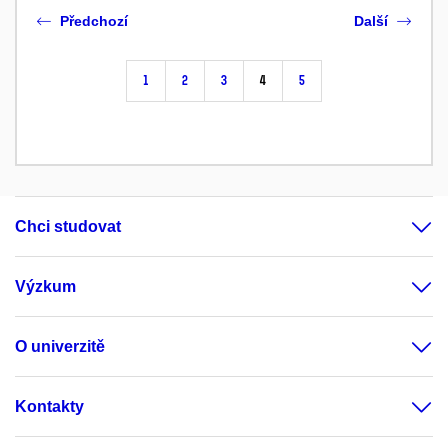
Předchozí
Další
1
2
3
4
5
Chci studovat
Výzkum
O univerzitě
Kontakty