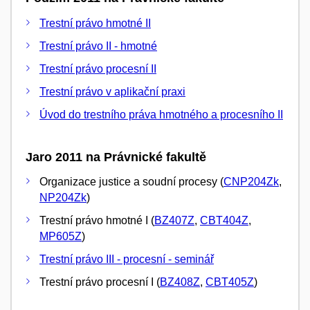
Trestní právo hmotné II
Trestní právo II - hmotné
Trestní právo procesní II
Trestní právo v aplikační praxi
Úvod do trestního práva hmotného a procesního II
Jaro 2011 na Právnické fakultě
Organizace justice a soudní procesy (
CNP204Zk
,
NP204Zk
)
Trestní právo hmotné I (
BZ407Z
,
CBT404Z
,
MP605Z
)
Trestní právo III - procesní - seminář
Trestní právo procesní I (
BZ408Z
,
CBT405Z
)