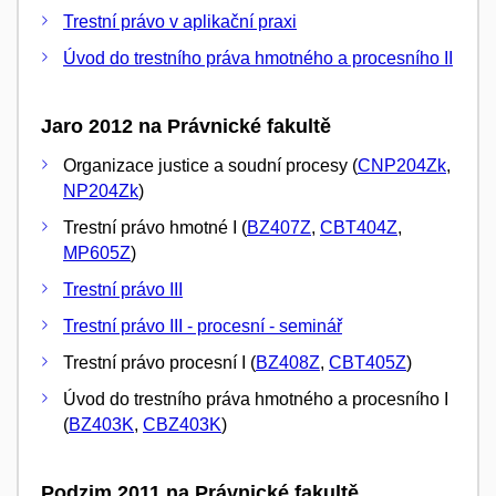
Trestní právo v aplikační praxi
Úvod do trestního práva hmotného a procesního II
Jaro 2012 na Právnické fakultě
Organizace justice a soudní procesy (
CNP204Zk
,
NP204Zk
)
Trestní právo hmotné I (
BZ407Z
,
CBT404Z
,
MP605Z
)
Trestní právo III
Trestní právo III - procesní - seminář
Trestní právo procesní I (
BZ408Z
,
CBT405Z
)
Úvod do trestního práva hmotného a procesního I
(
BZ403K
,
CBZ403K
)
Podzim 2011 na Právnické fakultě