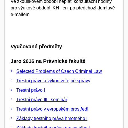
Ve zkouškovém období neplatí konzultační hodiny
pro výukové období; KH jen po předchozí domluvě
e-mailem
Vyučované předměty
Jaro 2016 na Právnické fakultě
Selected Problems of Czech Criminal Law
Trestní právo a výkon veřejné správy
Trestní právo I
Trestní právo III - seminář
Trestní právo v evropském prostředí
Základy trestního práva hmotného I
Základy trestního práva procesního I