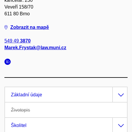
kancelář: 230
Veveří 158/70
611 80 Brno
Zobrazit na mapě
549 49
3870
Marek.Frystak@law.muni.cz
Základní údaje
Životopis
Školitel