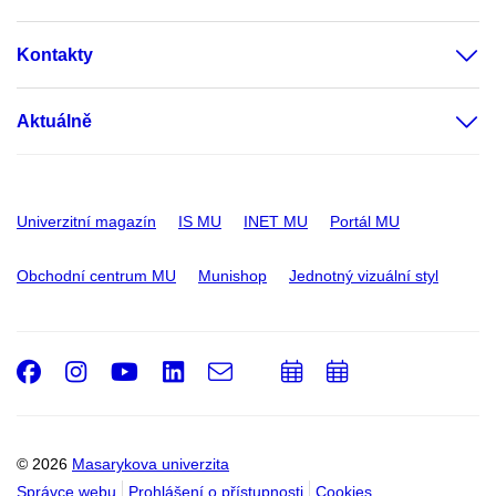
Kontakty
Aktuálně
Univerzitní magazín
IS MU
INET MU
Portál MU
Obchodní centrum MU
Munishop
Jednotný vizuální styl
Facebook
Instagram
Youtube
LinkedIn
e-
Přidat
Přidat
Email
mail
do
do
kalendáře
kalendáře
© 2026
Masarykova univerzita
Správce webu
Prohlášení o přístupnosti
Cookies