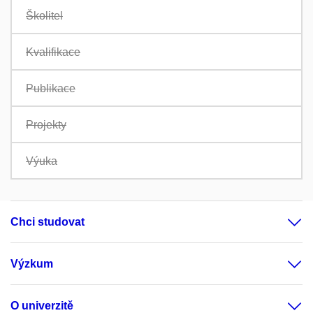
Školitel
Kvalifikace
Publikace
Projekty
Výuka
Chci studovat
Výzkum
O univerzitě