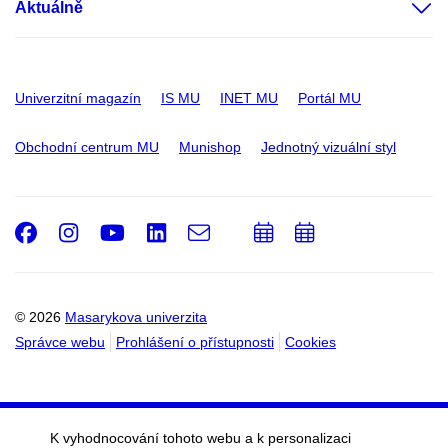
Aktuálně
Univerzitní magazín
IS MU
INET MU
Portál MU
Obchodní centrum MU
Munishop
Jednotný vizuální styl
Facebook
Instagram
Youtube
LinkedIn
e-
Přidat
Přidat
Email
mail
do
do
kalendáře
kalendáře
© 2026
Masarykova univerzita
Správce webu
Prohlášení o přístupnosti
Cookies
K vyhodnocování tohoto webu a k personalizaci