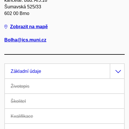
kancelář: bud. A/5.18
Šumavská 525/33
602 00 Brno
Zobrazit na mapě
Bolha@ics.muni.cz
Základní údaje
Životopis
Školitel
Kvalifikace